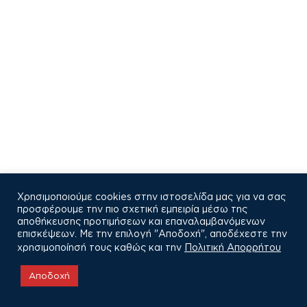
Χρησιμοποιούμε cookies στην ιστοσελίδα μας για να σας
προσφέρουμε την πιο σχετική εμπειρία μέσω της
αποθήκευσης προτιμήσεων και επαναλαμβανόμενων
επισκέψεων. Με την επιλογή "Αποδοχή", αποδέχεστε την
χρησιμοποίησή τους καθώς και την
Πολιτική Απορρήτου
COPYRIGHT © 2021
Αποδοχή
Πολιτική Απορρήτου