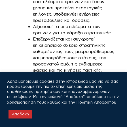
αποτελέσματα ερευνών και focus
group και προτείνει στρατηγικές
επιλογές, υποδεικνύει ενέργειες,
πρωτοβουλίες και δράσεις.
Αξιοποιεί τα αποτελέσματα των
ερευνών για τη χάραξη στρατηγικής.
Επεξεργάζεται και συγκροτεί
επιχειρησιακό σχέδιο στρατηγικής,
καθορίζοντας τους μακροπρόθεσμους
και μεσοπρόθεσμους στόχους, τον
προσανατολισμό, τις ενδιάμεσες
φάσεις και τις κινήσεις τακτικής.
Καταθέτει προτάσεις και υποδεικνύει
Χρησιμοποιούμε cookies στην ιστοσελίδα μας για να σας
λύσεις για τη διαχείριση κρίσεων.
προσφέρουμε την πιο σχετική εμπειρία μέσω της
Προτείνει λύσεις σε ανακύπτοντα
αποθήκευσης προτιμήσεων και επαναλαμβανόμενων
θέματα σε επίπεδο στρατηγικών
επισκέψεων. Με την επιλογή "Αποδοχή", αποδέχεστε την
κινήσεων (Day-to-day Consulting).
χρησιμοποίησή τους καθώς και την
Πολιτική Απορρήτου
Αποδοχή
Επικοινωνία