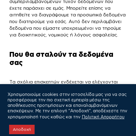
συμπεριλαμβανομένων τυχόν δεδομένων που
έχετε παράσχει σε εμάς. Μπορείτε επίσης να
αιτηθείτε να διαγράψουμε τα προσωπικά δεδομένα
που διατηρούμε για εσάς. Αυτό δεν περιλαμβάνει
δεδομένα που είμαστε υποχρεωμένοι να τηρούμε
για διοικητικούς, νομικούς ή λόγους ασφαλείας.
Που θα σταλούν τα δεδομένα
σας
Τα σχόλια επισκεπτών ενδέχεται να ελέγχονται
μέσω ενός αυτοματοποιημένου συστήματος
Χρησιμοποιούμε cookies στην ιστοσελίδα μας για να σας
ανεπιθύμητης αλληλογραφίας.
προσφέρουμε την πιο σχετική εμπειρία μέσω της
αποθήκευσης προτιμήσεων και επαναλαμβανόμενων
επισκέψεων. Με την επιλογή "Αποδοχή", αποδέχεστε την
χρησιμοποίησή τους καθώς και την
Πολιτική Απορρήτου
Αποδοχή