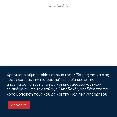
21.07.2016
Χρησιμοποιούμε cookies στην ιστοσελίδα μας για να σας
προσφέρουμε την πιο σχετική εμπειρία μέσω της
αποθήκευσης προτιμήσεων και επαναλαμβανόμενων
επισκέψεων. Με την επιλογή "Αποδοχή", αποδέχεστε την
χρησιμοποίησή τους καθώς και την
Πολιτική Απορρήτου
COPYRIGHT © 2021
Αποδοχή
Πολιτική Απορρήτου