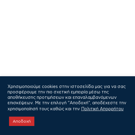
Χρησιμοποιούμε cookies στην ιστοσελίδα μας για να σας
προσφέρουμε την πιο σχετική εμπειρία μέσω της
αποθήκευσης προτιμήσεων και επαναλαμβανόμενων
επισκέψεων. Με την επιλογή "Αποδοχή", αποδέχεστε την
χρησιμοποίησή τους καθώς και την
Πολιτική Απορρήτου
COPYRIGHT © 2021
Αποδοχή
Πολιτική Απορρήτου