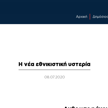
Αρχική
Δημόσιο
Skip
to
content
Η νέα εθνικιστική υστερία
08.07.2020