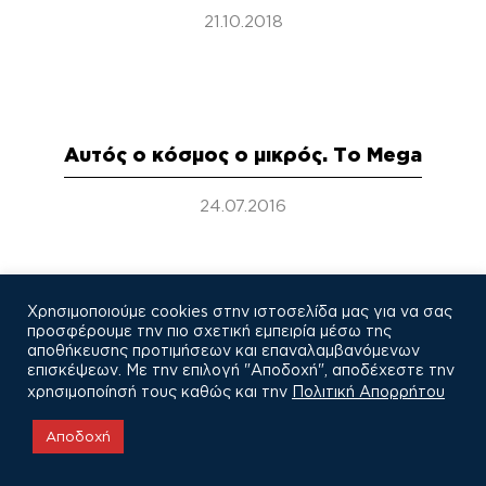
21.10.2018
Αυτός ο κόσμος ο μικρός. Το Mega
24.07.2016
Χρησιμοποιούμε cookies στην ιστοσελίδα μας για να σας
προσφέρουμε την πιο σχετική εμπειρία μέσω της
αποθήκευσης προτιμήσεων και επαναλαμβανόμενων
επισκέψεων. Με την επιλογή "Αποδοχή", αποδέχεστε την
χρησιμοποίησή τους καθώς και την
Πολιτική Απορρήτου
COPYRIGHT © 2021
Αποδοχή
Πολιτική Απορρήτου