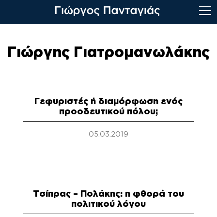
Skip
to
Γιώργης Γιατρομανωλάκης
content
Γεφυριστές ή διαμόρφωση ενός
προοδευτικού πόλου;
05.03.2019
Τσίπρας – Πολάκης: η φθορά του
πολιτικού λόγου