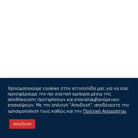
Χρησιμοποιούμε cookies στην ιστοσελίδα μας για να σας
προσφέρουμε την πιο σχετική εμπειρία μέσω της
αποθήκευσης προτιμήσεων και επαναλαμβανόμενων
επισκέψεων. Με την επιλογή "Αποδοχή", αποδέχεστε την
χρησιμοποίησή τους καθώς και την
Πολιτική Απορρήτου
COPYRIGHT © 2021
Αποδοχή
Πολιτική Απορρήτου