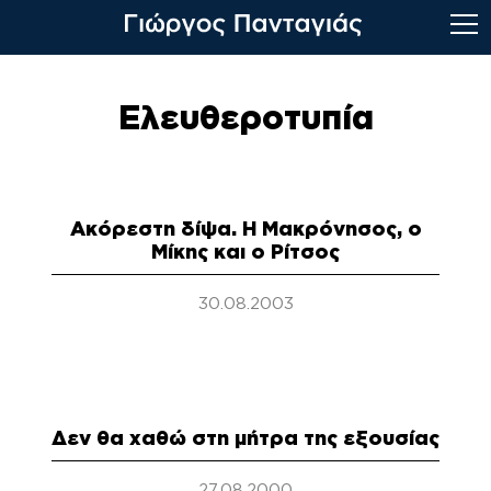
Skip
to
Ελευθεροτυπία
content
Ακόρεστη δίψα. Η Μακρόνησος, ο
Μίκης και ο Ρίτσος
30.08.2003
Δεν θα χαθώ στη μήτρα της εξουσίας
27.08.2000