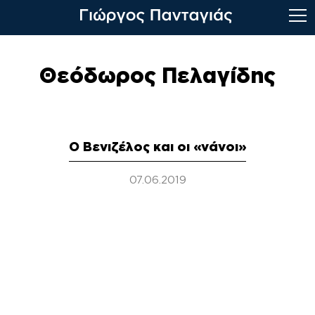
Skip
to
Θεόδωρος Πελαγίδης
content
Ο Βενιζέλος και οι «νάνοι»
07.06.2019