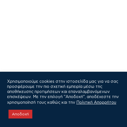
Χρησιμοποιούμε cookies στην ιστοσελίδα μας για να σας
προσφέρουμε την πιο σχετική εμπειρία μέσω της
αποθήκευσης προτιμήσεων και επαναλαμβανόμενων
επισκέψεων. Με την επιλογή "Αποδοχή", αποδέχεστε την
χρησιμοποίησή τους καθώς και την
Πολιτική Απορρήτου
COPYRIGHT © 2021
Αποδοχή
Πολιτική Απορρήτου