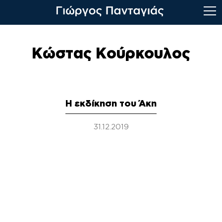
Skip
to
Κώστας Κούρκουλος
content
Η εκδίκηση του Άκη
31.12.2019