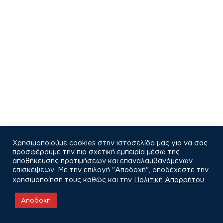
Χρησιμοποιούμε cookies στην ιστοσελίδα μας για να σας
προσφέρουμε την πιο σχετική εμπειρία μέσω της
αποθήκευσης προτιμήσεων και επαναλαμβανόμενων
επισκέψεων. Με την επιλογή "Αποδοχή", αποδέχεστε την
χρησιμοποίησή τους καθώς και την
Πολιτική Απορρήτου
COPYRIGHT © 2021
Αποδοχή
Πολιτική Απορρήτου