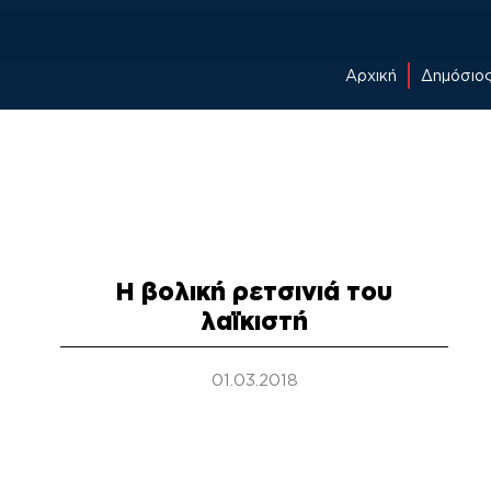
Αρχική
Δημόσιο
Skip
to
content
Η βολική ρετσινιά του
λαϊκιστή
01.03.2018