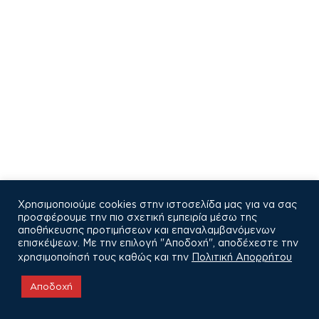
Χρησιμοποιούμε cookies στην ιστοσελίδα μας για να σας
προσφέρουμε την πιο σχετική εμπειρία μέσω της
αποθήκευσης προτιμήσεων και επαναλαμβανόμενων
επισκέψεων. Με την επιλογή "Αποδοχή", αποδέχεστε την
χρησιμοποίησή τους καθώς και την
Πολιτική Απορρήτου
COPYRIGHT © 2021
Αποδοχή
Πολιτική Απορρήτου