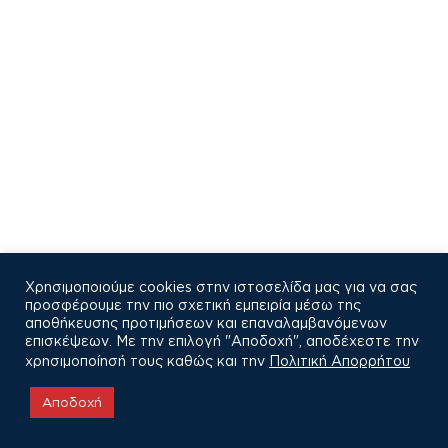
Χρησιμοποιούμε cookies στην ιστοσελίδα μας για να σας
προσφέρουμε την πιο σχετική εμπειρία μέσω της
αποθήκευσης προτιμήσεων και επαναλαμβανόμενων
επισκέψεων. Με την επιλογή "Αποδοχή", αποδέχεστε την
χρησιμοποίησή τους καθώς και την
Πολιτική Απορρήτου
COPYRIGHT © 2021
Αποδοχή
Πολιτική Απορρήτου