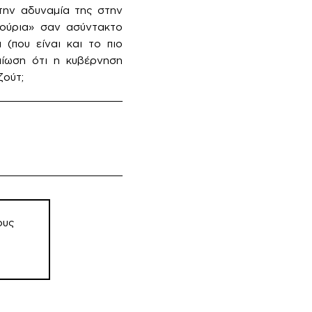
 την αδυναμία της στην
ιούρια» σαν ασύντακτο
 (που είναι και το πιο
αίωση ότι η κυβέρνηση
ζούτ;
ους