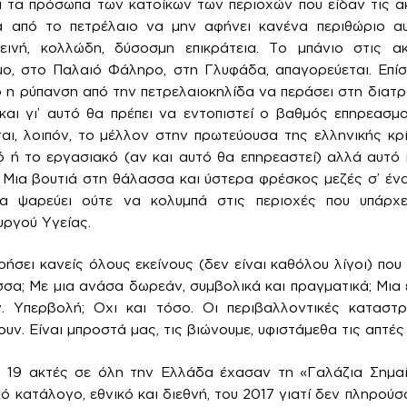
αι τα πρόσωπα των κατοίκων των περιοχών που είδαν τις 
 από το πετρέλαιο να μην αφήνει κανένα περιθώριο αυ
ινή, κολλώδη, δύσοσμη επικράτεια. Το μπάνιο στις α
μο, στο Παλαιό Φάληρο, στη Γλυφάδα, απαγορεύεται. Επίσ
 η ρύπανση από την πετρελαιοκηλίδα να περάσει στη διατρο
αι γι’ αυτό θα πρέπει να εντοπιστεί ο βαθμός επηρεασμ
αι, λοιπόν, το μέλλον στην πρωτεύουσα της ελληνικής κρ
ό ή το εργασιακό (αν και αυτό θα επηρεαστεί) αλλά αυτό π
Μια βουτιά στη θάλασσα και ύστερα φρέσκος μεζές σ’ ένα
να ψαρεύει ούτε να κολυμπά στις περιοχές που υπάρχε
υργού Υγείας.
ήσει κανείς όλους εκείνους (δεν είναι καθόλου λίγοι) που
σα; Με μια ανάσα δωρεάν, συμβολικά και πραγματικά; Μια 
 Υπερβολή; Οχι και τόσο. Οι περιβαλλοντικές καταστ
ν. Είναι μπροστά μας, τις βιώνουμε, υφιστάμεθα τις απτές 
ς 19 ακτές σε όλη την Ελλάδα έχασαν τη «Γαλάζια Σημαί
ό κατάλογο, εθνικό και διεθνή, του 2017 γιατί δεν πληρού