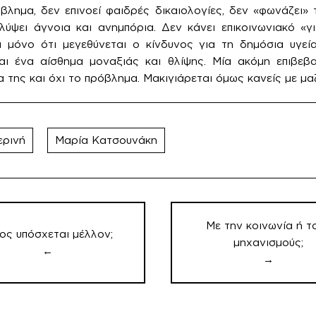
βλημα, δεν επινοεί φαιδρές δικαιολογίες, δεν «φωνάζει»
λύψει άγνοια και ανημπόρια. Δεν κάνει επικοινωνιακό «γ
αι μόνο ότι μεγεθύνεται ο κίνδυνος για τη δημόσια υγεία
 και ένα αίσθημα μοναξιάς και θλίψης. Μία ακόμη επιβεβ
να της και όχι το πρόβλημα. Μακιγιάρεται όμως κανείς με μα
ερινή
Μαρία Κατσουνάκη
ση
ν
Με την κοινωνία ή τ
ος υπόσχεται μέλλον;
μηχανισμούς;
←
→