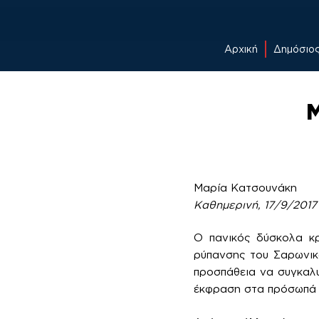
Αρχική
Δημόσιο
Skip
to
Μ
content
Μαρία Κατσουνάκη
Καθημερινή, 17/9/2017
Ο​​ πανικός δύσκολα 
ρύπανσης του Σαρωνικο
προσπάθεια να συγκαλυ
έκφραση στα πρόσωπά τ