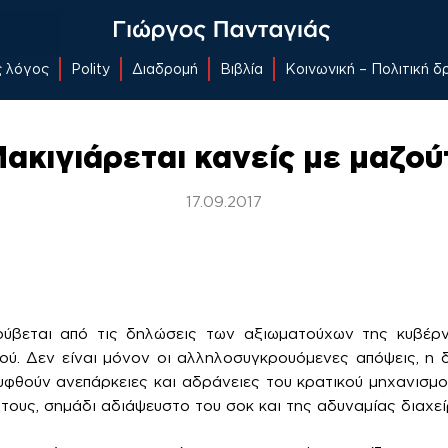
ς λόγος
Polity
Διαδρομή
Βιβλία
Κοινωνική – Πολιτική 
ακιγιάρεται κανείς με μαζού
17.09.2017
κρύβεται από τις δηλώσεις των αξιωματούχων της κυβέρ
ύ. Δεν είναι μόνον οι αλληλοσυγκρουόμενες απόψεις, η 
φθούν ανεπάρκειες και αδράνειες του κρατικού μηχανισμού
ους, σημάδι αδιάψευστο του σοκ και της αδυναμίας διαχεί