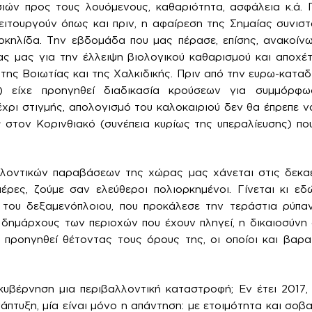
σιών προς τους λουόμενους, καθαριότητα, ασφάλεια κ.ά. 
ειτουργούν όπως και πριν, η αφαίρεση της Σημαίας συνισ
οκηλίδα. Την εβδομάδα που μας πέρασε, επίσης, ανακοίν
ς μας για την έλλειψη βιολογικού καθαρισμού και αποχέ
της Βοιωτίας και της Χαλκιδικής. Πριν από την ευρω-καταδ
ο) είχε προηγηθεί διαδικασία κρούσεων για συμμόρφωσ
έχρι στιγμής, απολογισμό του καλοκαιριού δεν θα έπρεπε ν
 στον Κορινθιακό (συνέπεια κυρίως της υπεραλίευσης) πο
λλοντικών παραβάσεων της χώρας μας χάνεται στις δεκαε
μέρες, ζούμε σαν ελεύθεροι πολιορκημένοι. Γίνεται κι εδώ
 του δεξαμενόπλοιου, που προκάλεσε την τεράστια ρύπαν
 δημάρχους των περιοχών που έχουν πληγεί, η δικαιοσύν
 προηγηθεί θέτοντας τους όρους της, οι οποίοι και βαρα
 κυβέρνηση μια περιβαλλοντική καταστροφή; Εν έτει 2017,
άπτυξη, μία είναι μόνο η απάντηση: με ετοιμότητα και σοβ