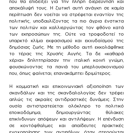
που θα επιδείξει για την πλήρη διερεύνηση και
αποκάλυψή τους. Η ζωτική αυτή ανάγκη σε καμία
περίπτωση δεν νοείται να στρέφεται εναντίον της
πολιτικής, υποδαυλίζοντας τα πιο άγρια ένστικτα
των πολιτών και καλλιεργώντας τον φθόνο κατά
των εκπροσώπων της. Ούτε να τροφοδοτεί το
υπαρκτό κλίμα εκφασισμού και εκχυδαϊσμού της
δημόσιας ζωής. Με τη μέθοδο αυτή εκκολάφθηκε
το τέρας της Χρυσής Αυγής. Τα δε «καθαρά
χέρια» δηλητηρίασαν την ιταλική κοινή γνώμη,
φουσκώνοντας τα πανιά του μπερλουσκονισμού
που, όπως φαίνεται, επανακάμπτει δριμύτερος.
Η κομματική και επικοινωνιακή αξιοποίηση των
σκανδάλων και της σκανδαλολογίας δεν τρέφει
απλώς τις ακραίες αντιδραστικές δυνάμεις. Στην
ουσία αντιστρατεύεται ολόκληρο το πολιτικό
εποικοδόμημα, δημιουργώντας θύλακες
επικίνδυνων απόψεων και αντιλήψεων. Η επένδυση
σε κοντόφθαλμες και απαίδευτες πρακτικές
ενοχοποίησης των αντιπάλων, όταν στερούνται