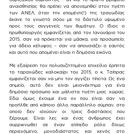
αναισθησίας θα πρέπει να απονεμηθεί στον ηγέτη
των ΑΝΕΛ, όταν την επομένη(!) της τραγωδίας
έκανε το γνωστό σόου με το δάχτυλο υψωμένο
προς τους συγγενείς των θυμάτων. Ο ίδιος ο
πρωθυπουργός εμφανίζεται, από τον Ιανουάριο του
2015, σαν να πρόκειται για μάσκα, για προσωπείο,
για άδειο κέλυφος – σαν να απουσιάζει ο εαυτός
και αυτό που απομένει είναι η δημόσια εικόνα.
Με εξαίρεση τον πολυσυζητημένο επιχείλιο έρπητα
το ταραχώδες καλοκαίρι του 2015, ο κ. Τσίπρας
εμφανίζεται σαν να μην τον αγγίζει τίποτα. Ως ένα
σημείο, αυτό δεν είναι μειονέκτημα για ένα
δημόσιο πρόσωπο και μάλιστα ηγέτη μιας χώρας.
Εδώ όμως έχουμε ένα ον που είναι σαν να
προήλθε από κάποιο άλλο, παράλληλο σύμπαν, στο
οποίο δεν ισχύουν οι τρεις διαστάσεις που
ξέρουμε. Είναι λες και ένας άνθρωπος έχει
συρρικνωθεί σε έναν επίπεδο ρόλο δίχως
περιεχόμενο, μονοδιάστατος και κενός στο