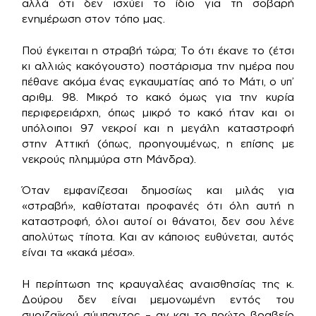
αλλά ότι δεν ισχύει το ίδιο για τη σοβαρή
ενημέρωση στον τόπο μας.
Πού έγκειται η στραβή τώρα; Το ότι έκανε το (έτσι
κι αλλιώς κακόγουστο) ποστάρισμα την ημέρα που
πέθανε ακόμα ένας εγκαυματίας από το Μάτι, ο υπ’
αριθμ. 98. Μικρό το κακό όμως για την κυρία
περιφερειάρχη, όπως μικρό το κακό ήταν και οι
υπόλοιποι 97 νεκροί και η μεγάλη καταστροφή
στην Αττική (όπως, προηγουμένως, η επίσης με
νεκρούς πλημμύρα στη Μάνδρα).
Όταν εμφανίζεσαι δημοσίως και μιλάς για
«στραβή», καθίσταται προφανές ότι όλη αυτή η
καταστροφή, όλοι αυτοί οι θάνατοι, δεν σου λένε
απολύτως τίποτα. Και αν κάποιος ευθύνεται, αυτός
είναι τα «κακά μέσα».
Η περίπτωση της κραυγαλέας αναισθησίας της κ.
Δούρου δεν είναι μεμονωμένη εντός του
συριζαϊκού σύμπαντος – αν και το πρώτο βραβείο