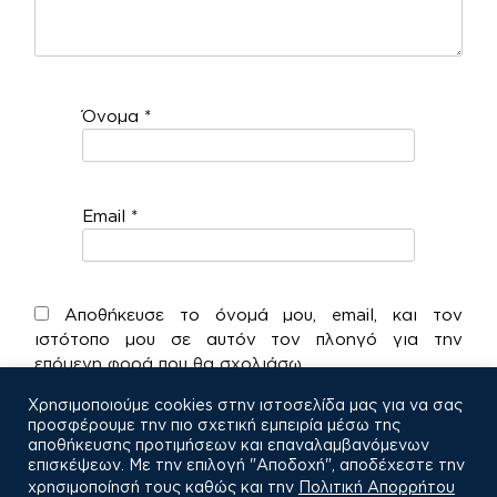
Όνομα
*
Email
*
Αποθήκευσε το όνομά μου, email, και τον
ιστότοπο μου σε αυτόν τον πλοηγό για την
επόμενη φορά που θα σχολιάσω.
Χρησιμοποιούμε cookies στην ιστοσελίδα μας για να σας
προσφέρουμε την πιο σχετική εμπειρία μέσω της
αποθήκευσης προτιμήσεων και επαναλαμβανόμενων
επισκέψεων. Με την επιλογή "Αποδοχή", αποδέχεστε την
χρησιμοποίησή τους καθώς και την
Πολιτική Απορρήτου