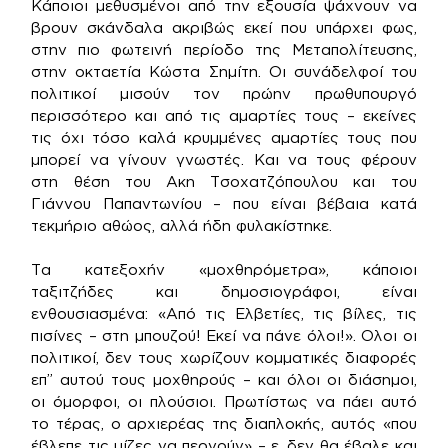
Κάποιοι μεθυσμένοι από την εξουσία ψάχνουν να
βρουν σκάνδαλα ακριβώς εκεί που υπάρχει φως,
στην πιο φωτεινή περίοδο της Μεταπολίτευσης,
στην οκταετία Κώστα Σημίτη. Οι συνάδελφοί του
πολιτικοί μισούν τον πρώην πρωθυπουργό
περισσότερο και από τις αμαρτίες τους – εκείνες
τις όχι τόσο καλά κρυμμένες αμαρτίες τους που
μπορεί να γίνουν γνωστές. Και να τους φέρουν
στη θέση του Ακη Τσοχατζόπουλου και του
Γιάννου Παπαντωνίου – που είναι βέβαια κατά
τεκμήριο αθώος, αλλά ήδη φυλακίστηκε.
Τα κατεξοχήν «μοχθηρόμετρα», κάποιοι
ταξιτζήδες και δημοσιογράφοι, είναι
ενθουσιασμένα: «Από τις Ελβετίες, τις βίλες, τις
πισίνες – στη μπουζού! Εκεί να πάνε όλοι!». Ολοι οι
πολιτικοί, δεν τους χωρίζουν κομματικές διαφορές
επ” αυτού τους μοχθηρούς – και όλοι οι διάσημοι,
οι όμορφοι, οι πλούσιοι. Πρωτίστως να πάει αυτό
το τέρας, ο αρχιερέας της διαπλοκής, αυτός «που
έβλεπε τις μίζες να περνούν» – ε, δεν θα έβαλε και