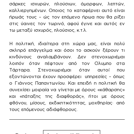
σάρκες ισχυρών, πλούσιων, όμορφων, λεπτών,
καλλιεργημένων. Οποιος το καταφέρνει αυτό είναι
ήρωάς τους – ώς τον επόμενο ήρωα που θα ρίξει
στις ύαινες τον τωρινό, αφού έγινε και αυτός εν
τω μεταξύ ισχυρός, πλούσιος, κ.τ.λ.
Η πολιτική, ιδιαίτερα στη χώρα μας, είναι πολύ
σκληρό επάγγελμα και όσοι το ασκούν ξέρουν τι
κινδύνους αναλαμβάνουν. Δεν στενοχωριέμαι
λοιπόν όταν πέφτουν από τον Ολυμπο στα
Τάρταρα. Στενοχωριέμαι όταν αυτοί που
εξοντώνονται έχουν προσφέρει υπηρεσίες – όπως
ο Γιάννος Παπαντωνίου. Και επειδή η πολιτική θα
συνεχίσει μοιραία να γίνεται με όρους «κάθαρσης»
και «πάταξης της διαφθοράς», ήτοι με όρους
φθόνου, μίσους, εκδικητικότητας, μοχθηρίας· από
τους επόμενους αδιάφθορους.