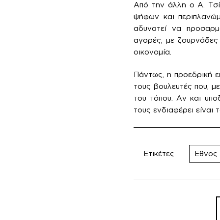
Από την άλλη ο Α. Τσί
ψήφων και περιπλανώ
αδυνατεί να προσαρμο
αγορές, με ζουρνάδες 
οικονομία.
Πάντως, η προεδρική ε
τους βουλευτές που, μ
του τόπου. Αν και υπο
τους ενδιαφέρει είναι 
Ετικέτες
Εθνος
Π
ά