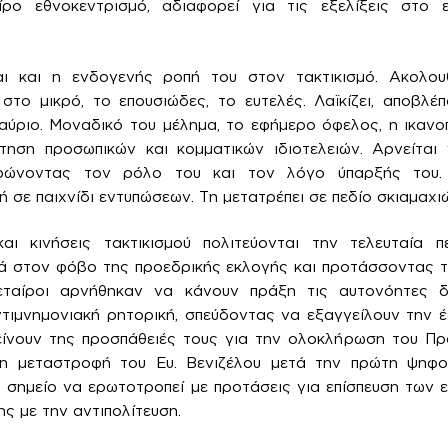
ρο εθνοκεντρισμό, αδιαφορεί για τις εξελίξεις στο 
ναι και η ενδογενής ροπή του στον τακτικισμό. Ακολο
ι στο μικρό, το επουσιώδες, το ευτελές. Λαϊκίζει, αποβλ
αύριο. Μοναδικό του μέλημα, το εφήμερο όφελος, η ικαν
έτηση προσωπικών και κομματικών ιδιοτελειών. Αρνείται
υρώνοντας τον ρόλο του και τον λόγο ύπαρξής του. 
ή σε παιχνίδι εντυπώσεων. Τη μετατρέπει σε πεδίο σκιαμαχιώ
ι κινήσεις τακτικισμού πολιτεύονται την τελευταία 
τά στον φόβο της προεδρικής εκλογής και προτάσσοντας τ
 εταίροι αρνήθηκαν να κάνουν πράξη τις αυτονόητες δ
ιμνημονιακή ρητορική, σπεύδοντας να εξαγγείλουν την έ
ίνουν της προσπάθειές τους για την ολοκλήρωση του Π
 η μεταστροφή του Ευ. Βενιζέλου μετά την πρώτη ψηφ
σημείο να ερωτοτροπεί με προτάσεις για επίσπευση των 
ς με την αντιπολίτευση.