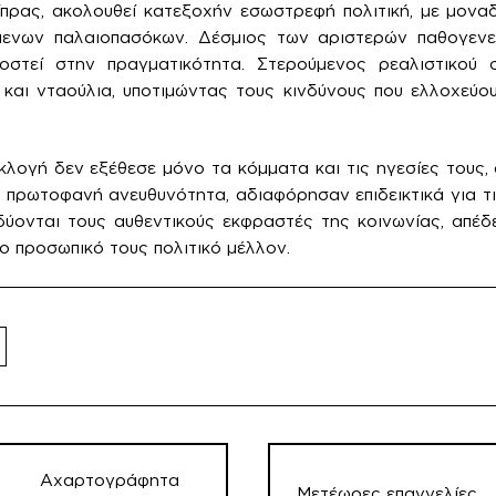
πρας, ακολουθεί κατεξοχήν εσωστρεφή πολιτική, με μονα
μενων παλαιοπασόκων. Δέσμιος των αριστερών παθογενε
στεί στην πραγματικότητα. Στερούμενος ρεαλιστικού σ
και νταούλια, υποτιμώντας τους κινδύνους που ελλοχεύο
κλογή δεν εξέθεσε μόνο τα κόμματα και τις ηγεσίες τους, 
ε πρωτοφανή ανευθυνότητα, αδιαφόρησαν επιδεικτικά για τ
δύονται τους αυθεντικούς εκφραστές της κοινωνίας, απέ
το προσωπικό τους πολιτικό μέλλον.
λοήγηση
ρθρων
Αχαρτογράφητα
Μετέωρες επαγγελίες