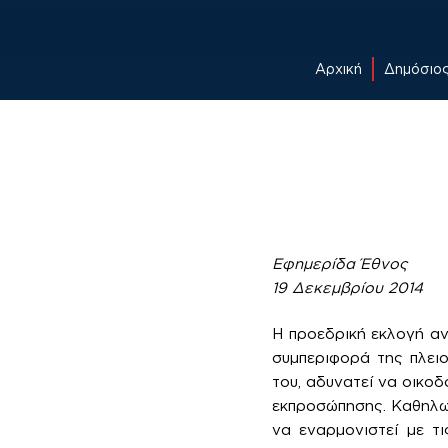
Αρχική
Δημόσιο
Skip
to
content
Εφημερίδα Έθνος
19 Δεκεμβρίου 2014
Η προεδρική εκλογή ανέ
συμπεριφορά της πλει
του, αδυνατεί να οικοδ
εκπροσώπησης. Καθηλωμ
να εναρμονιστεί με τ