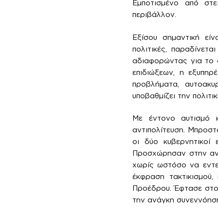
Εμποτισμένο από στεί
περιβάλλον.
Εξίσου σημαντική εί
πολιτικές, παραδίνετα
αδιαφορώντας για το 
επιδιώξεων, η εξυπηρ
προβλήματα, αυτοακ
υποβαθμίζει την πολιτικ
Με έντονο αυτισμό κα
αντιπολίτευση. Μπροσ
οι δύο κυβερνητικοί
Προσχώρησαν στην αντ
χωρίς ωστόσο να εντε
έκφραση τακτικισμού,
Προέδρου. Έφτασε στο 
την ανάγκη συνεννόηση