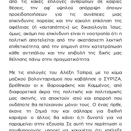
από τις κακές επιλογές ανθρώπων σε καίριες
θέσεις, την αφ’ υψηλού απόρριψη όποιων
προειδοποιήσεων για τις συνέπειες μιας
επικίνδυνης πορείας και την εύκολη επίκληση της
αφέλειας (ή «αυταπάτης») ως δικαιολογία. Ίσως,
όμως, ακόμη πιο επικίνδυνη είναι η νοοτροπία ότι η
πολιτική αποτελείται από την ακατάσχετη λεκτική
επιθετικότητα, από την επιμονή στην κατατρόπωση
κάθε αντιπάλου και την επιβολή της δικής μας
θέλησης πάνω στην πραγματικότητα.
Με τις επιλογές του Αλέξη Τσίπρα, με το κύμα
μαζικού βολονταρισμού που καβάλησε ο ΣΥΡΙΖΑ,
βρέθηκαν οι κ. Βαρουφάκης και Καμμένος, από
διαφορετικά άκρα της πολιτικής και πολιτισμικής
μας σκηνής, να αποκτούν ισχύ και επιρροή που
ουδέποτε θα πετύχαιναν μόνοι τους. Ο ένας ήρθε,
έκανε τη ζημιά του και σάλπαρε για διεθνή
καριέρα· ο άλλος θα κάνει ό,τι δυνατό για να
παραμείνει στην εξουσία. Σε αυτή την περίπτωση ο
πρωθυπουργός μπορεί να καυχιέται ότι επέλεξε