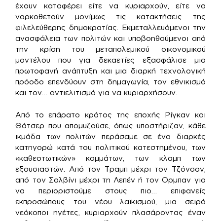
έχουν καταφέρει είτε να κυριαρχούν, είτε να
ναρκοθετούν μονίμως τις κατακτήσεις της
φιλελεύθερης δημοκρατίας. Εκμεταλλευόμενοι την
ανασφάλεια των πολιτών και υποβοηθούμενοι από
την κρίση του μεταπολεμικού οικονομικού
μοντέλου που για δεκαετίες εξασφάλισε μια
πρωτοφανή ανάπτυξη και μια διαρκή τεχνολογική
πρόοδο επενδύουν στη δημαγωγία, τον εθνικισμό
και τον… αντιελιτισμό για να κυριαρχήσουν.
Από το επάρατο κράτος της εποχής Ρίγκαν και
Θάτσερ που απομυζούσε, όπως υποστήριζαν, κάθε
ικμάδα των πολιτών περάσαμε σε ένα διαρκές
κατηγορώ κατά του πολιτικού κατεστημένου, των
«καθεστωτικών» κομμάτων, των κλαμπ των
εξουσιαστών. Από τον Τραμπ μέχρι τον Τζόνσον,
από τον Σαλβίνι μέχρι τη Λεπέν ή τον Ορμπαν για
να περιοριστούμε στους πιο… επιφανείς
εκπροσώπους του νέου λαϊκισμού, μια σειρά
νεόκοποι ηγέτες, κυριαρχούν πλασάροντας έναν