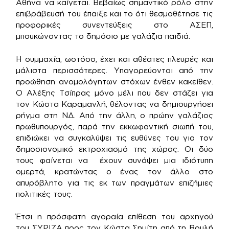
Αθήνα να καίγεται. Βεβαίως σημαντικό ρόλο στην
επιβράβευσή του έπαιξε και το ότι θεσμοθέτησε τις
προφορικές συνεντεύξεις στο ΑΣΕΠ,
μπουκώνοντας το δημόσιο με γαλάζια παιδιά.
Η συμμαχία, ωστόσο, έχει και αθέατες πλευρές και
μάλιστα περισσότερες. Υπαγορεύονται από την
προώθηση ανομολόγητων στόχων ένθεν κακείθεν.
Ο Αλέξης Τσίπρας μόνο μέλι που δεν στάζει για
τον Κώστα Καραμανλή, θέλοντας να δημιουργήσει
ρήγμα στη ΝΔ. Από την άλλη, ο πρώην γαλάζιος
πρωθυπουργός, παρά την εκκωφαντική σιωπή του,
επιδιώκει να συγκαλύψει τις ευθύνες του για τον
δημοσιονομικό εκτροχιασμό της χώρας. Οι δύο
τους φαίνεται να έχουν συνάψει μια ιδιότυπη
ομερτά, κρατώντας ο ένας τον άλλο στο
απυρόβλητο για τις εκ των πραγμάτων επιζήμιες
πολιτικές τους.
Έτσι η πρόσφατη αγοραία επίθεση του αρχηγού
του ΣΥΡΙΖΑ προς τον Κώστα Σημίτη από τη Βουλή