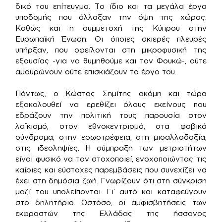
δικό του επίτευγμα. Το ίδιο και τα μεγάλα έργα
υποδομής που άλλαξαν την όψη της χώρας.
Καθώς και η συμμετοχή της Κύπρου στην
Ευρωπαϊκή Ένωση. Οι όποιες σκιερές πλευρές
υπήρξαν, που οφείλονται στη μικροφυσική της
εξουσίας -για να θυμηθούμε και τον Φουκώ-, ούτε
αμαυρώνουν ούτε επισκιάζουν το έργο του.
Πάντως, ο Κώστας Σημίτης ακόμη και τώρα
εξακολουθεί να ερεθίζει όλους εκείνους που
εδράζουν την πολιτική τους παρουσία στον
λαϊκισμό, στον εθνοκεντρισμό, στα φοβικά
σύνδρομα, στην εσωστρέφεια, στη μισαλλοδοξία,
στις ιδεοληψίες. Η σύμπραξη των μετριοτήτων
είναι φυσικό να τον στοχοποιεί, ενοχοποιώντας τις
καίριες και εύστοχες παρεμβάσεις που συνεχίζει να
έχει στη δημόσια ζωή. Γνωρίζουν ότι στη σύγκριση
μαζί του υπολείπονται. Γι’ αυτό και καταφεύγουν
στο δηλητήριο. Ωστόσο, οι αμφισβητήσεις των
εκφραστών της Ελλάδας της ήσσονος