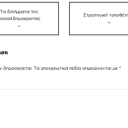
ση
ν
Τα διλήμματα της
Στρατηγική τοποθέτ
σοσιαλδημοκρατίας
→
←
ηση
ν δημοσιεύεται.
Τα υποχρεωτικά πεδία σημειώνονται με
*
χόλ