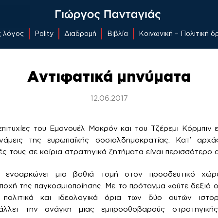
ς λόγος
Polity
Διαδρομή
Βιβλία
Κοινωνική – Πολιτική 
Αντιφατικά μηνύματα
12.06.2017
επιτυχίες του Εμανουέλ Μακρόν και του Τζέρεμι Κόρμπιν
νάμεις της ευρωπαϊκής σοσιαλδημοκρατίας. Κατ’ αρχά
ς τους σε καίρια στρατηγικά ζητήματα είναι περισσότερο α
ενσαρκώνει μια βαθιά τομή στον προοδευτικό χώρ
ποχή της παγκοσμιοποίησης. Με το πρόταγμα «ούτε δεξιά ού
 πολιτικά και ιδεολογικά όρια των δύο αυτών ιστορ
βάλλει την ανάγκη μιας εμπροσθοβαρούς στρατηγικής