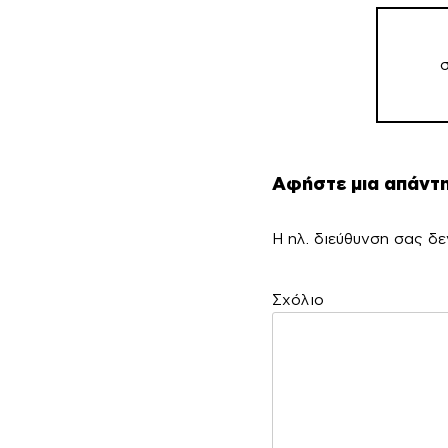
Πλοήγη
άρθρω
Αφήστε μια απάντ
Η ηλ. διεύθυνση σας δε
Σ