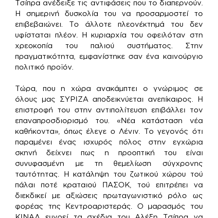
Τσίπρα ανέδειξε τις αντιφάσεις που το διαπερνούν.
Η σημερινή δυσκολία του να προσαρμοστεί το
επιβεβαιώνει. Το άλλοτε πλεονέκτημά του δεν
υφίσταται πλέον. Η κυριαρχία του οφειλόταν στη
χρεοκοπία του παλιού συστήματος. Στην
πραγματικότητα, εμφανίστηκε σαν ένα καινούργιο
πολιτικό προϊόν.
Τώρα, που η χώρα ανακάμπτει ο γνώριμος σε
όλους μας ΣΥΡΙΖΑ αποδεικνύεται ανεπίκαιρος. Η
επιστροφή του στην αντιπολίτευση επιβάλλει τον
επαναπροσδιορισμό του. «Νέα κατάσταση νέα
καθήκοντα», όπως έλεγε ο Λένιν. Το γεγονός ότι
παραμένει ένας ισχυρός πόλος στην εγχώρια
σκηνή δείχνει πως η προοπτική του είναι
συνυφασμένη με τη θεμελίωση σύγχρονης
ταυτότητας. Η κατάληψη του ζωτικού χώρου τού
πάλαι ποτέ κραταιού ΠΑΣΟΚ, τού επιτρέπει να
διεκδικεί με αξιώσεις πρωταγωνιστικό ρόλο ως
φορέας της Κεντροαριστεράς. Ο μαρασμός του
ΚΙΝΑΛ ευνοεί τα σχέδια του Αλέξη Τσίπρα να