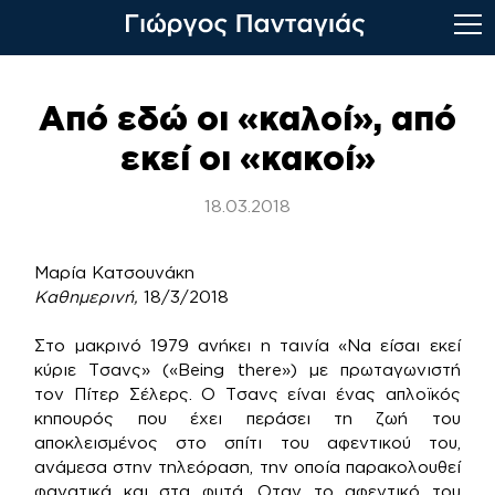
Skip
to
Από εδώ οι «καλοί», από
content
εκεί οι «κακοί»
18.03.2018
Μαρία Κατσουνάκη
Καθημερινή,
18/3/2018
Στο μακρινό 1979 ανήκει η ταινία «Να είσαι εκεί
κύριε Τσανς» («Being there») με πρωταγωνιστή
τον Πίτερ Σέλερς. Ο Τσανς είναι ένας απλοϊκός
κηπουρός που έχει περάσει τη ζωή του
αποκλεισμένος στο σπίτι του αφεντικού του,
ανάμεσα στην τηλεόραση, την οποία παρακολουθεί
φανατικά και στα φυτά. Οταν το αφεντικό του