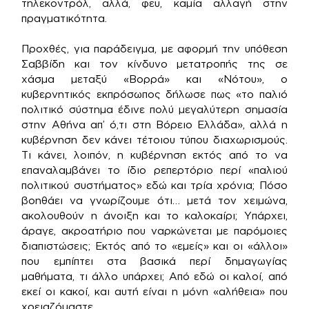
τηλεκοντρόλ, αλλά, φευ, καμία αλλαγή στην
πραγματικότητα.
Προχθές, για παράδειγμα, με αφορμή την υπόθεση
Σαββίδη και τον κίνδυνο μετατροπής της σε
χάσμα μεταξύ «Βορρά» και «Νότου», ο
κυβερνητικός εκπρόσωπος δήλωσε πως «το παλιό
πολιτικό σύστημα έδινε πολύ μεγαλύτερη σημασία
στην Αθήνα απ’ ό,τι στη Βόρειο Ελλάδα», αλλά η
κυβέρνηση δεν κάνει τέτοιου τύπου διαχωρισμούς.
Τι κάνει, λοιπόν, η κυβέρνηση εκτός από το να
επαναλαμβάνει το ίδιο ρεπερτόριο περί «παλιού
πολιτικού συστήματος» εδώ και τρία χρόνια; Πόσο
βοηθάει να γνωρίζουμε ότι… μετά τον χειμώνα,
ακολουθούν η άνοιξη και το καλοκαίρι; Υπάρχει,
άραγε, ακροατήριο που ναρκώνεται με παρόμοιες
διαπιστώσεις; Εκτός από το «εμείς» και οι «άλλοι»
που εμπίπτει στα βασικά περί δημαγωγίας
μαθήματα, τι άλλο υπάρχει; Από εδώ οι καλοί, από
εκεί οι κακοί, και αυτή είναι η μόνη «αλήθεια» που
χρειαζόμαστε.