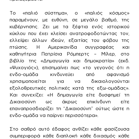
Το «παλιό σύστημα», ο «παλιός κόσμος»
παραμένουν, με ευθύνη, σε μεγάλο βαθμό, της
κυβέρνησης. Ζει με τα ξέφτια ενός ιστορικού
κύκλου που έχει κλείσει ανατροφοδοτώντας τον,
ελλείψει άλλων ιδεών, εξαιτίας του φόβου της
πτώσης. Η Αμερικανίδα συγγραφέας και
καθηγήτρια Πατρίσια Ρόμπερτς – Μίλερ, στο
βιβλίο της «Δημαγωγία και δημοκρατία» (εκδ.
«Ψυχογιός»), επισημαίνει πως «το γεγονός ότι η
ενδο-ομάδα κινδυνεύει από αφανισμό
χρησιμοποιείται για να δικαιολογούνται
εξολοθρευτικές πολιτικές κατά της εξω-ομάδας».
Και συνεχίζει: «Η δημαγωγία είτε δυσφημεί τη
Δικαιοσύνη ως άκρως επικίνδυνη είτε
επαναπροσδιορίζει τη “Δικαιοσύνη” ούτως ώστε η
ενδο-ομάδα να παίρνει περισσότερα».
Στο σαθρό αυτό έδαφος ανθίζει κάθε φασίζουσα
συμπεριφορά· κάθε διαπλοκή· κάθε διχασμός· κάθε