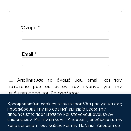
Όνομα
*
Email
*
Αποθήκευσε το όνομά μου, email, και τον
ιστότοπο μου σε αυτόν τον πλοηγό για την
επόμενη φορά που θα σχολιάσω.
Χρησιμοποιούμε cookies στην ιστοσελίδα μας για να σας
προσφέρουμε την πιο σχετική εμπειρία μέσω της
αποθήκευσης προτιμήσεων και επαναλαμβανόμενων
επισκέψεων. Με την επιλογή "Αποδοχή", αποδέχεστε την
χρησιμοποίησή τους καθώς και την
Πολιτική Απορρήτου