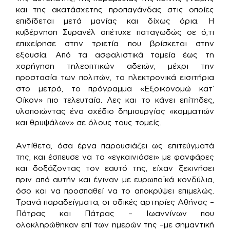
και της ακατάσχετης προπαγάνδας στις οποίες
επιδίδεται μετά μανίας και δίχως όρια. Η
κυβέρνηση Συρανέλ απέτυχε παταγωδώς σε ό,τι
επιχείρησε στην τριετία που βρίσκεται στην
εξουσία. Από τα ασφαλιστικά ταμεία έως τη
χορήγηση τηλεοπτικών αδειών, μέχρι την
προστασία των πολιτών, τα ηλεκτρονικά εισιτήρια
στο μετρό, το πρόγραμμα «Εξοικονομώ κατ’
Οίκον» πιο τελευταία. Λες και το κάνει επίτηδες,
υλοποιώντας ένα σχέδιο δημιουργίας «κομματιών
και θρυψάλων» σε όλους τους τομείς.
Αντίθετα, όσα έργα παρουσιάζει ως επιτεύγματά
της, και έσπευσε να τα «εγκαινιάσει» με φανφάρες
και δοξάζοντας τον εαυτό της, είχαν ξεκινήσει
πριν από αυτήν και έγιναν με ευρωπαϊκά κονδύλια,
όσο και να προσπαθεί να το αποκρύψει επιμελώς.
Τρανά παραδείγματα, οι οδικές αρτηρίες Αθήνας –
Πάτρας και Πάτρας – Ιωαννίνων που
ολοκληρώθηκαν επί των ημερών της –με σημαντική