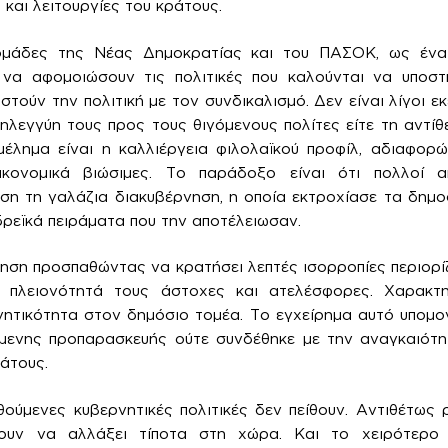
και λειτουργίες του κράτους.
 ομάδες της Νέας Δημοκρατίας και του ΠΑΣΟΚ, ως ένα
να αφομοιώσουν τις πολιτικές που καλούνται να υποστ
τούν την πολιτική με τον συνδικαλισμό. Δεν είναι λίγοι εκ
λεγγύη τους προς τους θιγόμενους πολίτες είτε τη αντίθ
μέλημα είναι η καλλιέργεια φιλολαϊκού προφίλ, αδιαφορώ
οικονομικά βιώσιμες. Το παράδοξο είναι ότι πολλοί 
ση τη γαλάζια διακυβέρνηση, η οποία εκτροχίασε τα δημο
ρεϊκά πειράματα που την αποτέλειωσαν.
ηση προσπαθώντας να κρατήσει λεπτές ισορροπίες περιορίζ
ν πλειονότητά τους άστοχες και ατελέσφορες. Χαρακτ
ινητικότητα στον δημόσιο τομέα. Το εγχείρημα αυτό υπομον
ύμενης προπαρασκευής ούτε συνδέθηκε με την αναγκαιότ
άτους.
ούμενες κυβερνητικές πολιτικές δεν πείθουν. Αντιθέτως
ουν να αλλάξει τίποτα στη χώρα. Και το χειρότερο