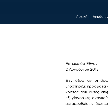
Αρχική
Δημόσιο
Skip
to
content
Εφημερίδα Έθνος
2 Αυγούστου 2013
Δεν ξέρω αν οι βου
υποστήριξε πρόσφατα ο
κόστος που αυτές επι
εξυγίανση ως αναγκαίο
μεταρρυθμίσεις δευτε