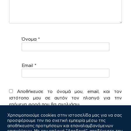
Όνομα
*
Email
*
Αποθήκευσε το όνομά μου, email, και τον
ιστότοπο μου σε αυτόν τον πλοηγό για την
επόμενη φορά που θα σχολιάσω.
Χρησιμοποιούμε cookies στην ιστοσελίδα μας για να σας
προσφέρουμε την πιο σχετική εμπειρία μέσω της
αποθήκευσης προτιμήσεων και επαναλαμβανόμενων
επισκέψεων. Με την επιλογή "Αποδοχή", αποδέχεστε την