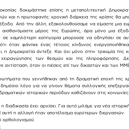
οκοπίας δοκιμάστηκε επίσης η μεταπολιτευτική Δημοκρ
τών και η πρωτοφανής χρονική διάρκεια της κρίσης θα μπ
ιέξοδο. Από την άλλη, εξακολουθούσαμε να είμαστε μια ε
α αισθανόμαστε μέρος της Ευρώπης, άρα μόνο μια έξοδ
 σε χαμηλότερη κατηγορία μπορούσε να οδηγήσει σε αυτ
 ότι όταν φάνηκε ένας τέτοιος κίνδυνος ενεργοποιήθηκα
ι, η Δημοκρατία άντεξε. Και όχι μόνο στην τρικυμία της κ
ς χειραγώγησης των θεσμών και της πληροφόρησης. Δε
ε αντίσταση, όταν οι πιέσεις επί των δικαστών και των ΜΜ
ρωτήματα που γεννήθηκαν από τη δραματική εποχή της χρ
 δημόσιο λόγο για να γίνουν θέματα συλλογικής επεξεργα
δραματικών ιστορικών περιόδων καθιζάνουν στις κοινωνίες
η διαδικασία έχει αρχίσει. Για αυτό μιλάμε για νέα ιστορικ
ί αυτή η αλλαγή ήταν αποτέλεσμα ευρύτερων διεργασιών.
ύ ορθολογισμού.
ς