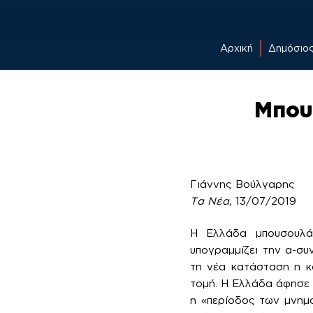
Αρχική
Δημόσιο
Skip
to
Μπου
content
Γιάννης Βούλγαρης
Τα Νέα,
13/07/2019
Η Ελλάδα μπουσουλά
υπογραμμίζει την α-συ
τη νέα κατάσταση η κο
τομή. Η Ελλάδα άφησε 
η «περίοδος των μνημο