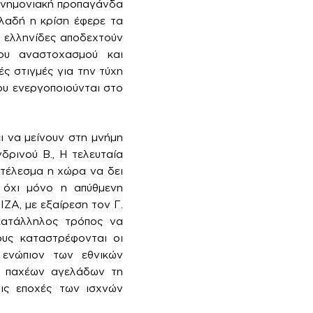
ιμνημονιακή προπαγάνδα
ηλαδή η κρίση έφερε τα
οι ελληνίδες αποδεχτούν
ρου αναστοχασμού και
ές στιγμές για την τύχη
ου ενεργοποιούνται στο
ι να μείνουν στη μνήμη
δρινού Β., Η τελευταία
οτέλεσμα η χώρα να δει
 όχι μόνο η απύθμενη
ΖΑ, με εξαίρεση τον Γ.
 κατάλληλος τρόπος να
ους καταστρέφονται οι
 ενώπιον των εθνικών
ων παχέων αγελάδων τη
τις εποχές των ισχνών