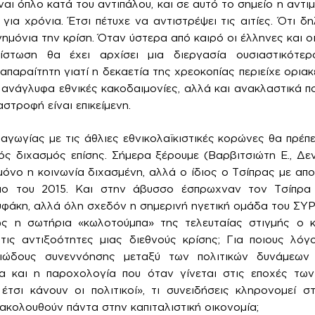
ναι όπλο κατά του αντιπάλου, και σε αυτό το σημείο η αντ
για χρόνια. Έτσι πέτυχε να αντιστρέψει τις αιτίες. Ότι δ
νημόνια την κρίση. Όταν ύστερα από καιρό οι έλληνες και 
ίστωση θα έχει αρχίσει μια διεργασία ουσιαστικότε
απαραίτητη γιατί η δεκαετία της χρεοκοπίας περιείχε οριακ
 ανάγλυφα εθνικές κακοδαιμονίες, αλλά και ανακλαστικά π
αστροφή είναι επικείμενη.
γωγίας με τις άθλιες εθνικολαϊκιστικές κορώνες θα πρέπε
ός διχασμός επίσης. Σήμερα ξέρουμε (Βαρβιτσιώτη Ε., Δεν
μόνο η κοινωνία διχασμένη, αλλά ο ίδιος ο Τσίπρας με απ
ιο του 2015. Και στην άβυσσο έσπρωχναν τον Τσίπρα
άκη, αλλά όλη σχεδόν η σημερινή ηγετική ομάδα του ΣΥΡΙ
ως η σωτήρια «κωλοτούμπα» της τελευταίας στιγμής ο
 τις αντιξοότητες μιας διεθνούς κρίσης; Για ποιους λόγ
ειώδους συνεννόησης μεταξύ των πολιτικών δυνάμεων
ία και η παροχολογία που όταν γίνεται στις εποχές τ
έτσι κάνουν οι πολιτικοί», τι συνειδήσεις κληρονομεί σ
ακολουθούν πάντα στην καπιταλιστική οικονομία;