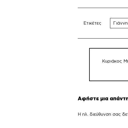
Ετικέτες
Γιάνν
Πλοήγηση
άρθρων
Κυριάκος Μ
Αφήστε μια απάντ
Η ηλ. διεύθυνση σας δε