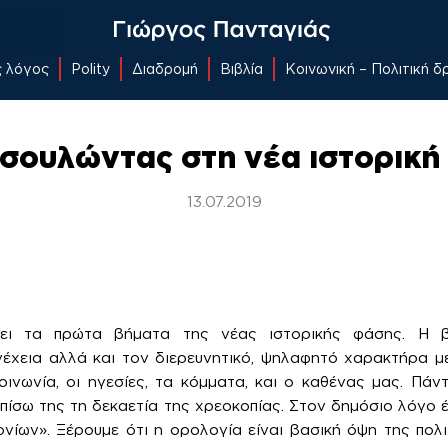
ς λόγος
Polity
Διαδρομή
Βιβλία
Κοινωνική – Πολιτική 
σουλώντας στη νέα ιστορική
13.07.2019
ει τα πρώτα βήματα της νέας ιστορικής φάσης. Η β
νέχεια αλλά και τον διερευνητικό, ψηλαφητό χαρακτήρα μ
ινωνία, οι ηγεσίες, τα κόμματα, και ο καθένας μας. Πάντ
πίσω της τη δεκαετία της χρεοκοπίας. Στον δημόσιο λόγο έ
νίων». Ξέρουμε ότι η ορολογία είναι βασική όψη της πολι