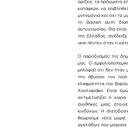
ορίζεις τα πράγματα εί
κατάφερε να επιβληθεί 
μνηνμόνια και όχι τα μ
τη βασική αυτή διαπ
αυτογνωσίας. Θα είναι 
της Ελλάδας, ανέδειξε
«και πέντε» όταν η κατ
Ο παροξυσμός της δημα
μας. Ο εμφυλιοπολεμικ
μπλόφα) ότι δεν ήταν 
την άβυσσο τον Ιούλ
ελαφρότητα του Βαρουφ
Χουλιαράκη. Είναι όμ
αντιμετωπίζει η χώρα
συνθήκες μιας στοιχ
κινδύνων; Η πλειοδοσ
θεωρούμε «έλα μωρέ, 
αγελάδων που μοιραία 