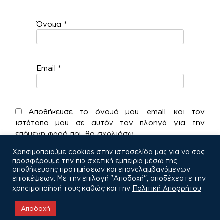
Όνομα
*
Email
*
Αποθήκευσε το όνομά μου, email, και τον
ιστότοπο μου σε αυτόν τον πλοηγό για την
επόμενη φορά που θα σχολιάσω.
Χρησιμοποιούμε cookies στην ιστοσελίδα μας για να σας
προσφέρουμε την πιο σχετική εμπειρία μέσω της
αποθήκευσης προτιμήσεων και επαναλαμβανόμενων
επισκέψεων. Με την επιλογή "Αποδοχή", αποδέχεστε την
χρησιμοποίησή τους καθώς και την
Πολιτική Απορρήτου
COPYRIGHT © 2021
Αποδοχή
Πολιτική Απορρήτου