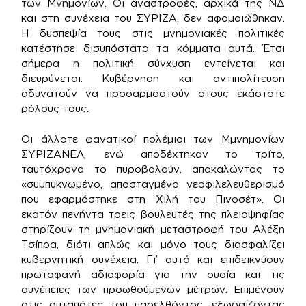
των Μνημονίων. Οι αναστροφές, αρχικά της ΝΔ
και στη συνέχεια του ΣΥΡΙΖΑ, δεν αφομοιώθηκαν.
Η δυσπεψία τους στις μνημονιακές πολιτικές
κατέστησε δισυπόστατα τα κόμματα αυτά. Έτσι
σήμερα η πολιτική σύγχυση εντείνεται και
διευρύνεται. Κυβέρνηση και αντιπολίτευση
αδυνατούν να προσαρμοστούν στους εκάστοτε
ρόλους τους.
Οι άλλοτε φανατικοί πολέμιοι των Μμνημονίων
ΣΥΡΙΖΑΝΕΛ, ενώ αποδέχτηκαν το τρίτο,
ταυτόχρονα το πυροβολούν, αποκαλώντας το
«συμπυκνωμένο, αποσταγμένο νεοφιλελευθερισμό
που εφαρμόστηκε στη Χιλή του Πινοσέτ». Οι
εκατόν πενήντα τρεις βουλευτές της πλειοψηφίας
στηρίζουν τη μνημονιακή μεταστροφή του Αλέξη
Τσίπρα, διότι απλώς και μόνο τους διασφαλίζει
κυβερνητική συνέχεια. Γι’ αυτό και επιδεικνύουν
πρωτοφανή αδιαφορία για την ουσία και τις
συνέπειες των προωθούμενων μέτρων. Επιμένουν
στις αυταπάτες του παρελθόντος, εξωραΐζοντας