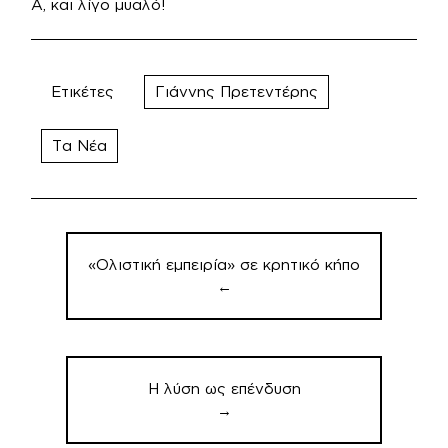
Α, και λίγο μυαλό!
Ετικέτες
Γιάννης Πρετεντέρης
Τα Νέα
Πλοήγηση
άρθρων
«Ολιστική εμπειρία» σε κρητικό κήπο
←
Η λύση ως επένδυση
→