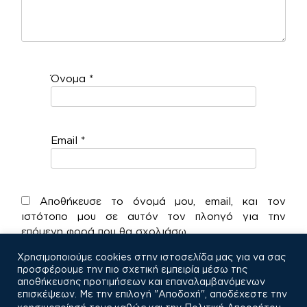
Όνομα
*
Email
*
Αποθήκευσε το όνομά μου, email, και τον
ιστότοπο μου σε αυτόν τον πλοηγό για την
επόμενη φορά που θα σχολιάσω.
Χρησιμοποιούμε cookies στην ιστοσελίδα μας για να σας
προσφέρουμε την πιο σχετική εμπειρία μέσω της
αποθήκευσης προτιμήσεων και επαναλαμβανόμενων
επισκέψεων. Με την επιλογή "Αποδοχή", αποδέχεστε την