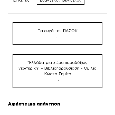
Ετικέτες
Ευάγγελος Βενιζέλος
Πλοήγηση
άρθρων
Τα αυγά του ΠΑΣΟΚ
←
“Ελλάδα: μία χώρα παραδόξως
νεωτερική” – Βιβλιοπαρουσίαση – Ομιλία
Κώστα Σημίτη
→
Αφήστε μια απάντηση