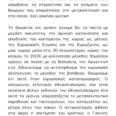
υπερβαίνει τα στερεότυπα και τα σχήματα των
θεωριών που επικράτησαν στη μεταπολίτευση και
στα οποία έχει ασκήσει κριτική.
Τη δεκαετία της κρίσης έχουμε δει τα πάντα με
μεγάλη πυκνότητα, την άρνηση κατανόησης και
αποδοχής του κεκτημένου της χώρας ως μέλους
της Ευρωπαϊκής Ένωσης και της Ευρωζώνης, ως
μίας χώρας μέσα στις 30 πλουσιότερες χώρες του
κόσμου το 2009, με κολοσσιαίο μέγεθος δημοσίου
χρέους σε σχέση με τα Βαλκάνια, την Αργεντινή
κ.λπ. Αδυνατούμε να αντιληφθούμε την ευρωπαϊκή
αλληλεγγύη, το μέγεθος της βοήθειας. Θεωρούμε
ότι αυτό ήταν ευρωπαϊκός καταναγκασμός. Ο
σύγχρονος ελληνικός εθνικολαϊκισμός, που είναι
συνέχεια άλλων εκδοχών του εθνικολαϊκισμού όλα
αυτά τα χρόνια, υπερασπίζεται το μεταπολιτευτικό
παράδεισο και ταυτοχρόνως τον καταγγέλλει ως
μήτρα όλων των κακών. Ο αντικρατισμός φθάνει
στα άκρα, η υποτίμηση του κράτους, ο Γιάννης