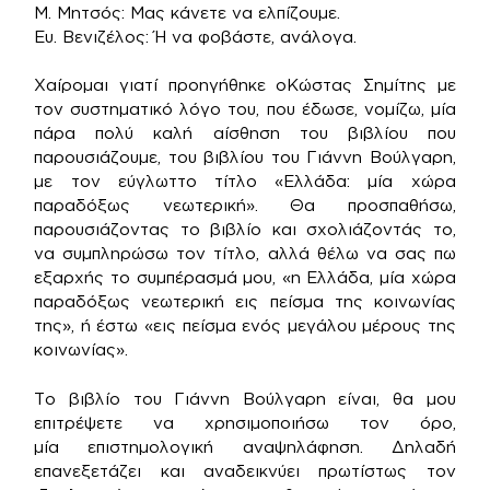
Μ. Μητσός: Μας κάνετε να ελπίζουμε.
Ευ. Βενιζέλος: Ή να φοβάστε, ανάλογα.
Χαίρομαι γιατί προηγήθηκε οΚώστας Σημίτης με
τον συστηματικό λόγο του, που έδωσε, νομίζω, μία
πάρα πολύ καλή αίσθηση του βιβλίου που
παρουσιάζουμε, του βιβλίου του Γιάννη Βούλγαρη,
με τον εύγλωττο τίτλο «Ελλάδα: μία χώρα
παραδόξως νεωτερική». Θα προσπαθήσω,
παρουσιάζοντας το βιβλίο και σχολιάζοντάς το,
να συμπληρώσω τον τίτλο, αλλά θέλω να σας πω
εξαρχής το συμπέρασμά μου, «η Ελλάδα, μία χώρα
παραδόξως νεωτερική εις πείσμα της κοινωνίας
της», ή έστω «εις πείσμα ενός μεγάλου μέρους της
κοινωνίας».
Το βιβλίο του Γιάννη Βούλγαρη είναι, θα μου
επιτρέψετε να χρησιμοποιήσω τον όρο,
μία επιστημολογική αναψηλάφηση. Δηλαδή
επανεξετάζει και αναδεικνύει πρωτίστως τον