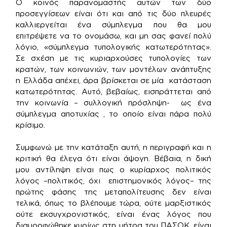
Ο κοινός παρανομαστής αυτών των δύο
προσεγγίσεων είναι ότι και από τις δύο πλευρές
καλλιεργείται ένα σύμπλεγμα που θα μου
επιτρέψετε να το ονομάσω, και μη σας φανεί πολύ
λόγιο, «σύμπλεγμα τυπολογικής κατωτερότητας».
Σε σχέση με τις κυριαρχούσες τυπολογίες των
κρατών, των κοινωνιών, των μοντέλων ανάπτυξης
η Ελλάδα απέχει, άρα βρίσκεται σε μία κατάσταση
κατωτερότητας. Αυτό, βεβαίως, εισπράττεται από
την κοινωνία – συλλογική πρόσληψη- ως ένα
σύμπλεγμα αποτυχίας , το οποίο είναι πάρα πολύ
κρίσιμο.
Συμφωνώ με την κατάταξη αυτή, η περιγραφή και η
κριτική θα έλεγα ότι είναι άψογη. Βέβαια, η δική
μου αντίληψη είναι πως ο κυρίαρχος πολιτικός
λόγος –πολιτικός, όχι επιστημονικός λόγος– της
πρώτης φάσης της μεταπολίτευσης δεν είναι
τελικά, όπως το βλέπουμε τώρα, ούτε μαρξιστικός
ούτε εκσυγχρονιστικός, είναι ένας λόγος που
διαμορφώθηκε κυρίως στη μήτρα του ΠΑΣΟΚ, είναι