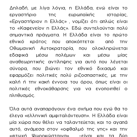
Δηλαδή, με λίγα λόγια, η Ελλάδα, ενώ είναι το
εργαστήριο της ευρωπαϊκής ιστορίας,
«Εργαστήριον η Ελλάς» , νομίζει ότι απλώς είναι
το «Καφενείον η Ελλάς». Εδώ συντελούνται πολύ
σημαντικά πράγματα. Η Ελλάδα είναι το πρώτο
εθνικό κράτος που αποκόπτεται από την
Οθωμανική Αυτοκρατορία, που ολοκληρώνεται
εδαφικά μέσω πολέμων και μέσω μίας
αναθεωρητικής αντίληψης για αυτό που λέγεται
σύνορα, που βιώνει τον εθνικό διχασμό και
εφαρμόζει πολιτικές πολύ ριζοσπαστικές, με την
καλή ή την κακή έννοια του όρου, όπως είναι οι
πολιτικές εθνοκάθαρσης για να ενοποιηθεί ο
πληθυσμός.
Όλα αυτά αναπαράγουν ένα σχήμα που εγώ θα το
έλεγα «ελληνική αμφιταλάντευση». Η Ελλάδα είναι
μία χώρα που θέλει να ταλαντεύεται, και το αγαπά
αυτό, ανάμεσα στον «οφθαλμό της γης» και την
«φτωχή Ψωροκώσταινα» –είναι και τα δύο