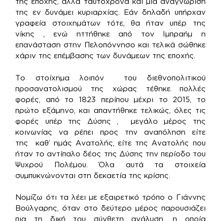
της εποχής, αλλά ταυτόχρονα και μία αναγνώριση
της εν δυνάμει κυριαρχίας. Εάν δηλαδή υπήρχαν
γραφεία στοιχημάτων τότε, θα ήταν υπέρ της
νίκης , ενώ ηττήθηκε από τον Ιμπραήμ η
επανάσταση στην Πελοπόννησο και τελικά σώθηκε
χάριν της επέμβασης των δυνάμεων της εποχής.
Το στοίχημα λοιπόν του διεθνοπολιτικού
προσανατολισμού της χώρας τέθηκε πολλές
φορές, από το 1823 περίπου μέχρι το 2015, το
πρώτο εξάμηνο, και απαντήθηκε τελικώς, όλες τις
φορές υπέρ της Δύσης , μεγάλο μέρος της
κοινωνίας να ρέπει προς την αναπόληση είτε
της καθ’ ημάς Ανατολής, είτε της Ανατολής που
ήταν το αντίπαλο δέος της Δύσης την περίοδο του
Ψυχρού Πολέμου. Όλα αυτά τα στοιχεία
συμπυκνώνονται στη δεκαετία της κρίσης.
Νομίζω ότι τα λέει με εξαιρετικό τρόπο ο Γιάννης
Βούλγαρης, όταν στο δεύτερο μέρος παρουσιάζει
πια τη δική του σύνθετη ανάλυση, η οποία