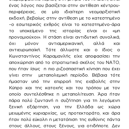
ένας λόγος που βασίζεται στην αντίθεση κέντρου-
περιφέρειας, σε μία ιδιαίτερη νεομαρξιστική
εκδοχή, βεβαίως στην αντίθεση με το κατεστημένο
–ο εσωτερικός εχθρός είναι το κατεστημένο-άρα
το υποκείμενο της ιστορίας είναι οι «μη
προνομιούχοι». Η στάση είναι αντιδυτική συνολικά,
όχι μόνον αντιαμερικανική, αλλά και
αντιευρωπαϊκή. Τότε άλλωστε και ο ίδιος ο
Κωνσταντίνος Καραμανλής είχε αποφασίσει την
αποχώρηση από το στρατιωτικό σκέλος του ΝΑΤΟ,
που ήταν ίσως η πιο ριζοσπαστική κίνηση που έχει
γίνει στην μεταπολεμική περίοδο. Βέβαια τότε
ήμασταν υπό την επιρροή της εισβολής στην
Κύπρο και της κατοχής και του τρόπου με τον
οποίο συντελέσθηκε η μεταπολίτευση. Άρα ήταν
πάρα πολύ ζωντανή η συζήτηση για τη λεγόμενη
ξενική εξάρτηση, για την Ελλάδα ως χώρα
μειωμένης κυριαρχίας, ως προτεκτοράτο, και άρα
ήταν πολύ εύκολη η μετατόπιση της ευθύνης πάντα
στους άλλους, στους ξένους, για οτιδήποτε. Δεν