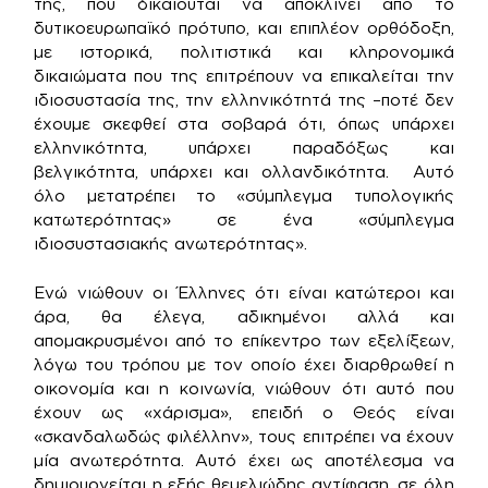
της, που δικαιούται να αποκλίνει από το
δυτικοευρωπαϊκό πρότυπο, και επιπλέον ορθόδοξη,
με ιστορικά, πολιτιστικά και κληρονομικά
δικαιώματα που της επιτρέπουν να επικαλείται την
ιδιοσυστασία της, την ελληνικότητά της –ποτέ δεν
έχουμε σκεφθεί στα σοβαρά ότι, όπως υπάρχει
ελληνικότητα, υπάρχει παραδόξως και
βελγικότητα, υπάρχει και ολλανδικότητα. Αυτό
όλο μετατρέπει το «σύμπλεγμα τυπολογικής
κατωτερότητας» σε ένα «σύμπλεγμα
ιδιοσυστασιακής ανωτερότητας».
Ενώ νιώθουν οι Έλληνες ότι είναι κατώτεροι και
άρα, θα έλεγα, αδικημένοι αλλά και
απομακρυσμένοι από το επίκεντρο των εξελίξεων,
λόγω του τρόπου με τον οποίο έχει διαρθρωθεί η
οικονομία και η κοινωνία, νιώθουν ότι αυτό που
έχουν ως «χάρισμα», επειδή ο Θεός είναι
«σκανδαλωδώς φιλέλλην», τους επιτρέπει να έχουν
μία ανωτερότητα. Αυτό έχει ως αποτέλεσμα να
δημιουργείται η εξής θεμελιώδης αντίφαση, σε όλη