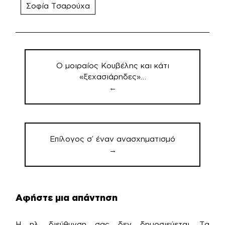
Σοφία Τσαρούχα
Πλοήγηση
άρθρων
Ο μοιραίος Κουβέλης και κάτι
«ξεχασιάρηδες»…
←
Επίλογος σ’ έναν ανασχηματισμό
→
Αφήστε μια απάντηση
Η ηλ. διεύθυνση σας δεν δημοσιεύεται.
Τα