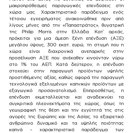
μακροπρόθεσμες παραγωγικές επενδύσεις στη
χώρα μας. Χαρακτηριστικό παράδειγμα ενός
τέτοιου εγχειρήματος ανακοινώθηκε πριν από
λίγους μήνες από την «Παπαστράτος», θυγατρική
της Philip Morris στην Ελλάδα. Κατ’ αρχάς,
πρόκειται για μια άμεση ξένη επένδυση (ΑΞΕ)
μεγάλου ύψους, 300 εκατ. ευρώ, τη στιγμή που η
χώρα είναι διαχρονικά ανεπαρκής στην
προσέλκυση ΑΞΕ που ανέκαθεν κινούνταν γύρω
στο 1% του ΑΕΠ. Κατά δεύτερον, η επένδυση
στοχεύει στην παραγωγή προϊόντων υψηλής
προστιθέμενης αξίας, καθώς αφορά την παραγωγή
τεχνολογικά εξελιγμένων καπνικών προϊόντων με
εξαγωγικό προσανατολισμό. Επιπροσθέτως, η
επένδυση εκμεταλλεύεται και αναδεικνύει τα
συγκριτικά πλεονεκτήματα της χώρας, όπως τη
γεωγραφική της θέση και την εγγύτητά της στις
αγορές της Ευρώπης και της Ασίας, το εξαιρετικό
ανθρώπινο δυναμικό και τα υψηλής ποιότητας
καπνά – χαρακτηριστικό παράδειγμα των