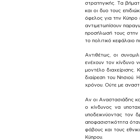
στρατηγικής. Τα βήματ
και οι δυο τους επιδι
όφελος για την Κύπρο έ
αντιμετωπίσουν παραγω
προσήλωσή τους στην α
το πολιτικό κεφάλαιο π
Αντιθέτως, οι συνομι
ενέχουν τον κίνδυνο ν
μοντέλο διαχείρισης. 
διαίρεση του Νησιού. 
χρόνου. Ούτε με αναστ
Αν οι Αναστασιάδης κα
ο κίνδυνος να υποταχ
υποδεικνύοντας τον δ
αποφασιστικότητα όταν
φόβους και τους εθνικ
Κύπρου.