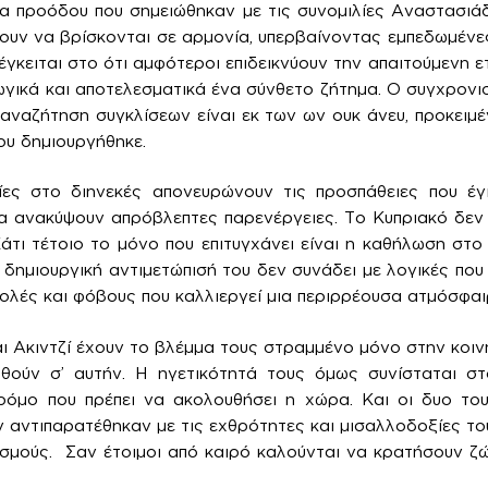
α προόδου που σημειώθηκαν με τις συνομιλίες Αναστασιάδη
ώκουν να βρίσκονται σε αρμονία, υπερβαίνοντας εμπεδωμένε
γκειται στο ότι αμφότεροι επιδεικνύουν την απαιτούμενη ε
γικά και αποτελεσματικά ένα σύνθετο ζήτημα. Ο συγχρονι
ναζήτηση συγκλίσεων είναι εκ των ων ουκ άνευ, προκειμέ
ου δημιουργήθηκε.
λίες στο διηνεκές απονευρώνουν τις προσπάθειες που έγ
α ανακύψουν απρόβλεπτες παρενέργειες. Το Κυπριακό δεν 
Κάτι τέτοιο το μόνο που επιτυγχάνει είναι η καθήλωση στο
Η δημιουργική αντιμετώπισή του δεν συνάδει με λογικές πο
ολές και φόβους που καλλιεργεί μια περιρρέουσα ατμόσφαι
ι Ακιντζί έχουν το βλέμμα τους στραμμένο μόνο στην κοιν
θούν σ’ αυτήν. Η ηγετικότητά τους όμως συνίσταται σ
ρόμο που πρέπει να ακολουθήσει η χώρα. Και οι δυο του
 αντιπαρατέθηκαν με τις εχθρότητες και μισαλλοδοξίες το
ισμούς. Σαν έτοιμοι από καιρό καλούνται να κρατήσουν 