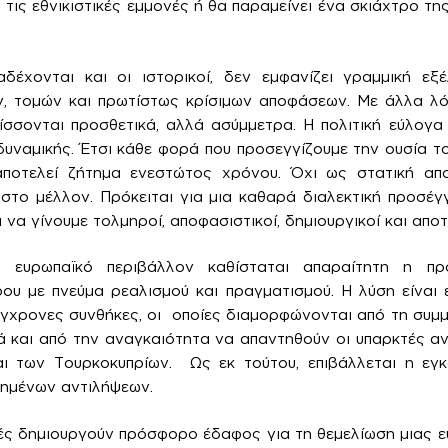
 τις εθνικιστικές εμμονές ή θα παραμείνει ένα σκιάχτρο της
έχονται και οι ιστορικοί, δεν εμφανίζει γραμμική εξέ
ν, τομών και πρωτίστως κρίσιμων αποφάσεων. Με άλλα λό
σσονται προσθετικά, αλλά ασύμμετρα. Η πολιτική εύλογα
 δυναμικής. Έτσι κάθε φορά που προσεγγίζουμε την ουσία τ
αποτελεί ζήτημα ενεστώτος χρόνου. Όχι ως στατική απ
το μέλλον. Πρόκειται για μια καθαρά διαλεκτική προσέγ
 να γίνουμε τολμηροί, αποφασιστικοί, δημιουργικοί και αποτ
 ευρωπαϊκό περιβάλλον καθίσταται απαραίτητη η πρ
ου με πνεύμα ρεαλισμού και πραγματισμού. Η λύση είναι 
ύγχρονες συνθήκες, οι οποίες διαμορφώνονται από τη συμ
 και από την αναγκαιότητα να απαντηθούν οι υπαρκτές αν
ι των Τουρκοκυπρίων. Ως εκ τούτου, επιβάλλεται η εγκ
ημένων αντιλήψεων.
ς δημιουργούν πρόσφορο έδαφος για τη θεμελίωση μιας ε