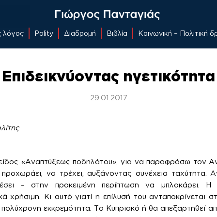
ς λόγος
Polity
Διαδρομή
Βιβλία
Κοινωνική – Πολιτική 
Επιδεικνύοντας ηγετικότητα
29.01.2017
λίτης
 είδος «Αναπτύξεως ποδηλάτου», για να παραφράσω τον Αν
α προχωράει, να τρέχει, αυξάνοντας συνέχεια ταχύτητα. 
πέσει – στην προκειμένη περίπτωση να μπλοκάρει. Η
ικά χρήσιμη. Κι αυτό γιατί η επίλυσή του ανταποκρίνεται 
 πολύχρονη εκκρεμότητα. Το Κυπριακό ή θα απεξαρτηθεί από