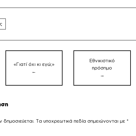
ς
Πλοήγηση
άρθρων
Εθνικιστικό
«Γιατί όχι κι εγώ;»
πρόσημο
←
→
ηση
ν δημοσιεύεται.
Τα υποχρεωτικά πεδία σημειώνονται με
*