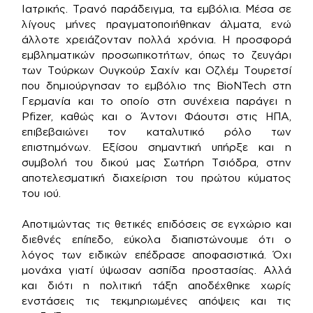
Ιατρικής. Τρανό παράδειγμα, τα εμβόλια. Μέσα σε
λίγους μήνες πραγματοποιήθηκαν άλματα, ενώ
άλλοτε χρειάζονταν πολλά χρόνια. Η προσφορά
εμβληματικών προσωπικοτήτων, όπως το ζευγάρι
των Τούρκων Ουγκούρ Σαχίν και Οζλέμ Τουρετσί
που δημιούργησαν το εμβόλιο της BioNTech στη
Γερμανία και το οποίο στη συνέχεια παράγει η
Pfizer, καθώς και ο Άντονι Φάουτσι στις ΗΠΑ,
επιβεβαιώνει τον καταλυτικό ρόλο των
επιστημόνων. Εξίσου σημαντική υπήρξε και η
συμβολή του δικού μας Σωτήρη Τσιόδρα, στην
αποτελεσματική διαχείριση του πρώτου κύματος
του ιού.
Αποτιμώντας τις θετικές επιδόσεις σε εγχώριο και
διεθνές επίπεδο, εύκολα διαπιστώνουμε ότι ο
λόγος των ειδικών επέδρασε αποφασιστικά. Όχι
μονάχα γιατί ύψωσαν ασπίδα προστασίας. Αλλά
και διότι η πολιτική τάξη αποδέχθηκε χωρίς
ενστάσεις τις τεκμηριωμένες απόψεις και τις