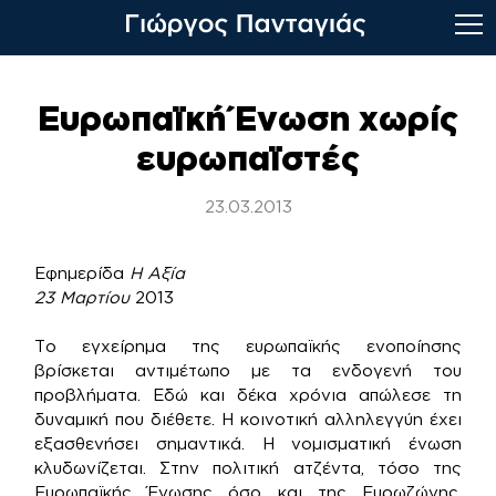
Skip
to
Ευρωπαϊκή Ένωση χωρίς
content
ευρωπαϊστές
23.03.2013
Εφημερίδα
Η Αξία
23 Μαρτίου
2013
Το εγχείρημα της ευρωπαϊκής ενοποίησης
βρίσκεται αντιμέτωπο με τα ενδογενή του
προβλήματα. Εδώ και δέκα χρόνια απώλεσε τη
δυναμική που διέθετε. Η κοινοτική αλληλεγγύη έχει
εξασθενήσει σημαντικά. Η νομισματική ένωση
κλυδωνίζεται. Στην πολιτική ατζέντα, τόσο της
Ευρωπαϊκής Ένωσης όσο και της Ευρωζώνης,