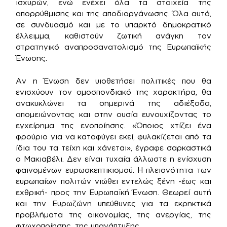
ισχυρών, ενώ ενέχει όλα τα στοιχεία της
απορρύθμισης και της αποδιοργάνωσης. Όλα αυτά,
σε συνδυασμό και με το υπαρκτό δημοκρατικό
έλλειμμα, καθιστούν ζωτική ανάγκη τον
στρατηγικό αναπροσανατολισμό της Ευρωπαϊκής
Ένωσης.
Αν η Ένωση δεν υιοθετήσει πολιτικές που θα
ενισχύουν τον ομοσπονδιακό της χαρακτήρα, θα
ανακυκλώνει τα σημερινά της αδιέξοδα,
απομειώνοντας και στην ουσία ευνουχίζοντας το
εγχείρημα της ενοποίησης. «Όποιος χτίζει ένα
φρούριο για να καταφύγει εκεί, φυλακίζεται από τα
ίδια του τα τείχη και χάνεται», έγραφε σαρκαστικά
ο Μακιαβέλι. Δεν είναι τυχαία άλλωστε η ενίσχυση
φαινομένων ευρωσκεπτικισμού. Η πλειονότητα των
ευρωπαίων πολιτών νιώθει εντελώς ξένη -έως και
εχθρική- προς την Ευρωπαϊκή Ένωση. Θεωρεί αυτή
και την Ευρωζώνη υπεύθυνες για τα εκρηκτικά
προβλήματα της οικονομίας, της ανεργίας, της
φτωχοποίησης, της υπανάπτυξης.