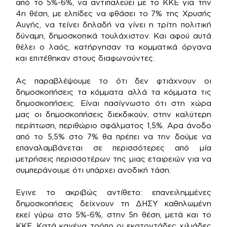
από το 5%-6%, να αντιπαλεύει με το ΚΚΕ για την
4η θέση, με ελπίδες να φθάσει το 7% της Χρυσής
Αυγής, να τείνει δηλαδή να γίνει η τρίτη πολιτική
δύναμη, δημοσκοπικά τουλάχιστον. Και αφού αυτά
θέλει ο λαός, κατήργησαν τα κομματικά όργανα
και επιτέθηκαν στους διαφωνούντες.
Ας παραβλέψουμε το ότι δεν φτιάχνουν οι
δημοσκοπήσεις τα κόμματα αλλά τα κόμματα τις
δημοσκοπήσεις. Είναι πασίγνωστο ότι στη χώρα
μας οι δημοσκοπήσεις διεκδικούν, στην καλύτερη
περίπτωση, περιθώριο σφάλματος 1,5%. Αρα άνοδο
από το 5,5% στο 7% θα πρέπει να την δούμε να
επαναλαμβάνεται σε περισσότερες από μία
μετρήσεις περισσοτέρων της μιας εταιρειών για να
συμπεράνουμε ότι υπάρχει ανοδική τάση.
Εγινε το ακριβώς αντίθετο: επανειλημμένες
δημοσκοπήσεις δείχνουν τη ΔΗΣΥ καθηλωμένη
εκεί γύρω στο 5%-6%, στην 5η θέση, μετά και το
ΚΚΕ. Κατά κανένα τρόπο οι εκατοντάδες χιλιάδες