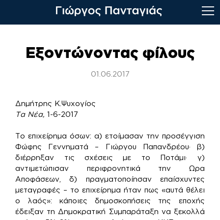
Skip
to
Εξοντώνοντας φίλους
content
01.06.2017
Δημήτρης Κ.Ψυχογίος
Τα Νέα,
1-6-2017
Το επιχείρημα όσων: α) ετοίμασαν την προσέγγιση
Φώφης Γεννηματά – Γιώργου Παπανδρέου· β)
διέρρηξαν τις σχέσεις με το Ποτάμι· γ)
αντιμετώπισαν περιφρονητικά την Ωρα
Αποφάσεων, δ) πραγματοποίησαν επαίσχυντες
μεταγραφές – το επιχείρημα ήταν πως «αυτά θέλει
ο λαός»: κάποιες δημοσκοπήσεις της εποχής
έδειξαν τη Δημοκρατική Συμπαράταξη να ξεκολλά