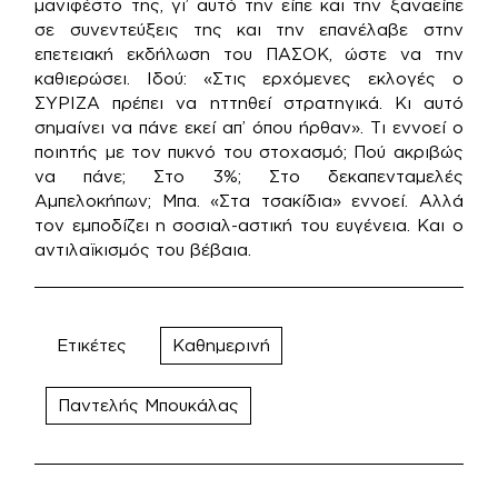
μανιφέστο της, γι’ αυτό την είπε και την ξαναείπε
σε συνεντεύξεις της και την επανέλαβε στην
επετειακή εκδήλωση του ΠΑΣΟΚ, ώστε να την
καθιερώσει. Ιδού: «Στις ερχόμενες εκλογές ο
ΣΥΡΙΖΑ πρέπει να ηττηθεί στρατηγικά. Κι αυτό
σημαίνει να πάνε εκεί απ’ όπου ήρθαν». Τι εννοεί ο
ποιητής με τον πυκνό του στοχασμό; Πού ακριβώς
να πάνε; Στο 3%; Στο δεκαπενταμελές
Αμπελοκήπων; Μπα. «Στα τσακίδια» εννοεί. Αλλά
τον εμποδίζει η σοσιαλ-αστική του ευγένεια. Και ο
αντιλαϊκισμός του βέβαια.
Ετικέτες
Καθημερινή
Παντελής Μπουκάλας
Πλοήγηση