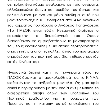
σε τρία»: ένα κόμμα αναλυμένο σε τρία ονόματα,
αλληλεπικαλυπτόμενα και σχεδόν ταυτόσημα, και
πολιτευόμενο με ένα και μόνο σύνθημα, αυτό που
βροντοφώναξε η κ. Γεννηματά στα 44α γενέθλια
του κόμματος που ίδρυσε ο Ανδρέας Παπανδρέου:
«Το ΠΑΣΟΚ είναι εδώ». Ηγεμονικά διοίκησε ο
πατριάρχης το δημιούργημά του. Οσους
διανοήθηκαν να αμφισβητήσουν τη μονοκρατορία
του, τους εκκαθάρισε με μια ατάκα περιφρονήσεως
σημαντική, μια από τις πολλές δικές του που ακόμα
σημαδεύουν τον πολιτικό μας βίο: «Εθεσαν εαυτόν
εκτός Κινήματος».
Ηγεμονικά διοικεί και η κ. Γεννηματά τόσο το
ΠΑΣΟΚ όσο και το παρακολούθημά του, το ΚΙΝΑΛ,
υιοθετώντας το ανδρεϊκό μοντέλο. Ως μαρτυρία
αρκεί η περιφρόνηση με την οποία αντιμετώπισε τη
διαφορετική άποψη όλων των υπολοίπων του
Πολιτικού Συμβουλίου για τη συμφωνία των
Πρεσπών και η κατόπιν αυτού αποχώρηση του