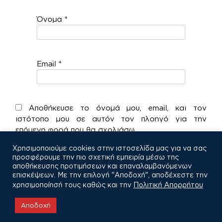
Όνομα
*
Email
*
Αποθήκευσε το όνομά μου, email, και τον
ιστότοπο μου σε αυτόν τον πλοηγό για την
επόμενη φορά που θα σχολιάσω.
Χρησιμοποιούμε cookies στην ιστοσελίδα μας για να σας
προσφέρουμε την πιο σχετική εμπειρία μέσω της
αποθήκευσης προτιμήσεων και επαναλαμβανόμενων
επισκέψεων. Με την επιλογή "Αποδοχή", αποδέχεστε την
χρησιμοποίησή τους καθώς και την
Πολιτική Απορρήτου
COPYRIGHT © 2021
Αποδοχή
Πολιτική Απορρήτου