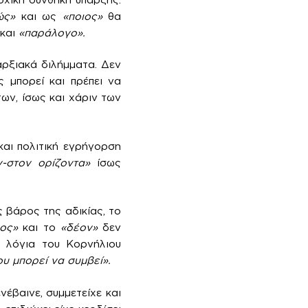
ώς»
και ως
«ποιος»
θα
 και
«παράλογο».
αρξιακά διλήμματα. Δεν
 μπορεί και πρέπει να
ων, ίσως και χάριν των
και πολιτική εγρήγορση
ν-στον ορίζοντα»
ίσως
ς βάρος της αδικίας, το
ος»
και το
«δέον»
δεν
α λόγια του Κορνήλιου
υ μπορεί να συμβεί».
έβαινε, συμμετείχε και