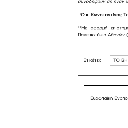
συνοδέψουν σε έναν ύ
*
Ο κ. Κωνσταντίνος Τ
**Με αφορμή επιστημ
Πανεπιστήμιο Αθηνών (
Ετικέτες
ΤΟ ΒΗ
Πλοήγηση
άρθρων
Ευρωπαϊκή Ενοπο