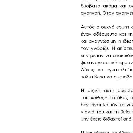
δύσβατα ακόμα και σκ
αναπνοή. Οταν αναπνέε
Αυτός ο συχνά ερμητικ
έναν αδέσμευτο και «π
και αναγνώσιμη, η ιδι
τον γνώριζε. Η απίστ
επέτρεπαν να αποκωδικ
ψυχαναγκαστική εμμον
Δίχως να εγκαταλείπε
πολυτέλεια να αμφισβητ
Η ριζική αυτή αμφιβο
του
«ήθος»
. Το ήθος 
δεν είναι λοιπόν το γ
γιαγιά του και τη θεία
μην έχεις διδαχτεί από
Η ταυτότητα, το ήθος,