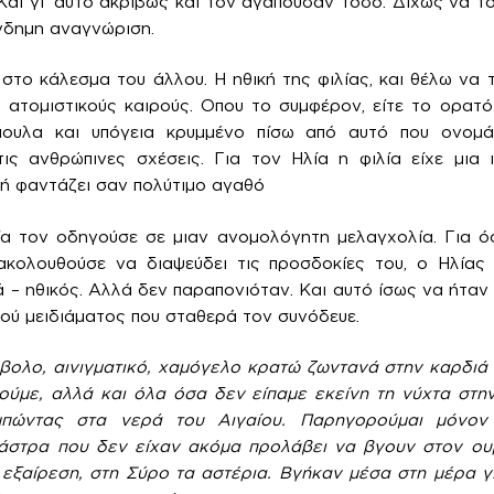
ι γι’ αυτό ακριβώς και τον αγαπούσαν τόσο. Δίχως να το ε
νδημη αναγνώριση.
στο κάλεσμα του άλλου. Η ηθική της φιλίας, και θέλω να τ
, ατομιστικούς καιρούς. Οπου το συμφέρον, είτε το ορατ
πουλα και υπόγεια κρυμμένο πίσω από αυτό που ονομάζ
ις ανθρώπινες σχέσεις. Για τον Ηλία η φιλία είχε μια 
τή φαντάζει σαν πολύτιμο αγαθό
ία τον οδηγούσε σε μιαν ανομολόγητη μελαγχολία. Για όσ
ακολουθούσε να διαψεύδει τις προσδοκίες του, ο Ηλίας
 – ηθικός. Αλλά δεν παραπονιόταν. Και αυτό ίσως να ήταν 
ού μειδιάματος που σταθερά τον συνόδευε.
ολο, αινιγματικό, χαμόγελο
κρατώ ζωντανά στην καρδιά 
ύμε, αλλά και όλα όσα δεν είπαμε εκείνη τη νύχτα στην
μπώντας στα νερά του Αιγαίου. Παρηγορούμαι μόνον
 άστρα που δεν είχαν ακόμα προλάβει να βγουν στον ο
 εξαίρεση, στη Σύρο τα αστέρια. Βγήκαν μέσα στη μέρα γ