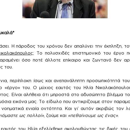
υκαλά*
άσει. Η πάροδος του χρόνου δεν απαλύνει την έκπληξη, τον
ικολακόπουλος
; Το πολυσχιδές επιστημονικό του έργο π
παραμένει όσο ποτέ άλλοτε επίκαιρο και ζωντανό δεν αρ
ς του.
ια, περίπλοκη ίσως και ανεπανάληπτη προσωπικότητά του 
ο «έργο» του. Ο μύχιος εαυτός του Ηλία Νικολακόπουλο
ος. Είναι αλήθεια ότι μπροστά στο αδυσώπητο βλέμμα το
όσια εικόνα μας. Το είδωλο που αντικρίζουμε στον παρα
 νοηματικά ενιαία οντότητα. Και γι’ αυτόν ακριβώς τον 
ιόμαστε ως πολλοί»
, ζούμε και
«πεθαίνουμε ως ένας»
.
 εαυτός του Ηλία εξελίχθηκε ακολουθώντας τις δικές του 