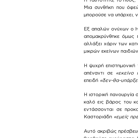
Μια συνθήκη που όφει
μπορούσε να υπάρχει, ν
Εξ απαλών ονύχων ο Ηλ
απομακρύνθηκε όμως π
αλλάξει χάριν των κατ
μικρών εκείνων παιδιώ
Η ψυχρή επιστημονική 
απέναντι σε
«εκείνο 
επειδή
«δεν-θα-υπάρξει
Η ιστορική πανουργία σ
καλό εις βάρος του κ
εντάσσονται σε προκα
Καστοριάδη
«εμείς πρ
Αυτό ακριβώς πρέσβευε