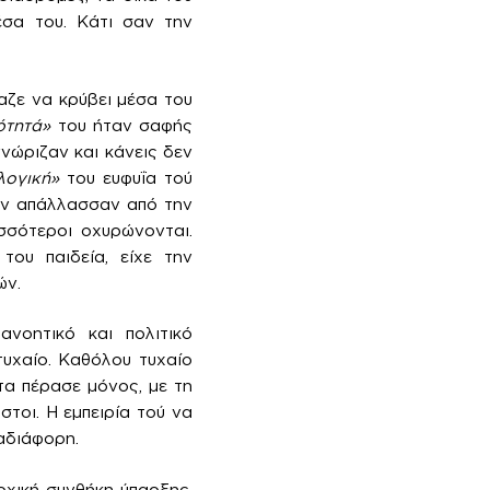
έσα του. Κάτι σαν την
αζε να κρύβει μέσα του
ότητά»
του ήταν σαφής
νώριζαν και κάνεις δεν
λογική»
του ευφυΐα τού
τον απάλλασσαν από την
σσότεροι οχυρώνονται.
του παιδεία, είχε την
ών.
ανοητικό και πολιτικό
τυχαίο. Καθόλου τυχαίο
τα πέρασε μόνος, με τη
στοι. Η εμπειρία τού να
αδιάφορη.
χική συνθήκη ύπαρξης.