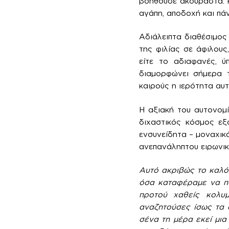
βοηθούσε ακούραστα. Κα
αγάπη, αποδοχή και πά
Αδιάλειπτα διαθέσιμος 
της φιλίας σε άφιλους
είτε το αδιαφανές, ύ
διαμορφώνει σήμερα τ
καιρούς η ιερότητα αυ
Η αξιακή του αυτονομ
διχαστικός κόσμος εξ
ενσυνείδητα – μοναχικά
ανεπανάληπτου ειρωνικ
Αυτό ακριβώς το καλόβ
όσα καταφέραμε να πο
προτού χαθείς κολυ
αναζητούσες ίσως τα
σένα τη μέρα εκεί μια