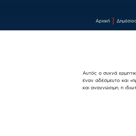
Αρχική
Δημόσιο
Skip
to
content
Αυτός ο συχνά ερμητικ
έναν αδέσμευτο και «π
και αναγνώσιμη, η ιδι