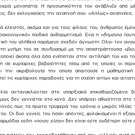
ιερά μονοπάτια. Η προσωπικότητα του ανάβλυζε από μ
ις, δεν εκλογικεύεις την αναπνοή σου.
«Απλώς»
αναπνέεις
.
ά κλειστός, ακόμα και για τους φίλους του, άνθρωπος έμοι
ροκοινωνικό» παιδικό αυθορμητισμό. Ενώ η
«δημόσια ταυτ
ωτική του αλήθεια παρέμενε σχεδόν άγνωστη. Ολοι τον αναγ
ευτη μνήμη του σε συνδυασμό με την απαστράπτουσα
«βιο
οποιεί άκοπα όλα όσα ενέπιπταν στην αντίληψή του και 
ή σε κυρίαρχες βεβαιότητες πίσω από τις οποίες οι περι
ι την ακριβολογία την οποία απαιτούσε η μαθηματική 
εί τις κυρίαρχες παραδοχές για τη σχέση αιτίων και αιτιατ
λία αντανακλώνταν στο υπαρξιακά επικαθοριζόμενο δι
όμως δεν γεννιέται στο κενό. Δεν υπάρχει αθωότητα στο 
εγονός πως τα πρώτα τρυφερά του χρόνια ο μικρός Ηλίας 
 του. Οι δυο γονείς του ήσαν απόντες, φυλακισμένοι ή εξόρι
 αρμόδια χείλη
«ποιος είσαι»
δεν είναι ούτε ουδέτερη ούτε 
 τα πιστεύω του, τροφοδοτήθηκαν από την
«ελλιπή»
αυτή αρ