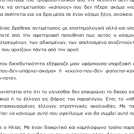
λε να αντιμετωπίσει
«κάποιος»
που δεν ήξερε ακόμα
«π
α σκέπτεται και να δρα μέσα σε έναν κόσμο ξένο, ανοίκειο
ίας βρέθηκε αντιμέτωπος με επιστημολογικά αλλά και υπ
οτέ από την αφετηριακή πεποίθηση πως αυτός ο κόσμος
ατρεγμένων, των αδικημένων, των απελπισμένα αναζητούντ
ν που αρχίζουν πάντα από την αρχή.
του διεισδυτικότητα εξέφραζε μιαν υφέρπουσα υπαρξιακή 
που-δεν-υπάρχει-ακόμα»
ή
«εκείνο-που-δεν φαίνεται-κα
-ποτέ».
υνίσταται στο ότι το γίγνεσθαι δεν επικυρώνει το δίκαιο ει
ακού ή το έλλογο εις βάρος του παραλόγου. Ετσι, το
«ήθ
τασκευασμένες έλλογες στρατηγικές ακολουθίες. Με τ
έπει να κάνουμε αυτό που οφείλουμε και θα συμβεί αυτό πο
 ο Ηλίας. Με έναν διακριτικό και χαμηλόφωνο τρόπο παρεν