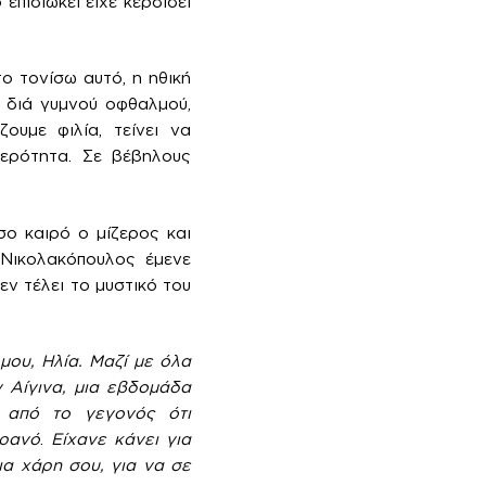
πιδιώκει είχε κερδίσει
ο τονίσω αυτό, η ηθική
ό διά γυμνού οφθαλμού,
ουμε φιλία, τείνει να
ιερότητα. Σε βέβηλους
ο καιρό ο μίζερος και
 Νικολακόπουλος έμενε
εν τέλει το μυστικό του
μου, Ηλία. Μαζί με όλα
 Αίγινα, μια εβδομάδα
 από το γεγονός ότι
υρανό
.
Είχανε κάνει για
ια χάρη σου, για να σε