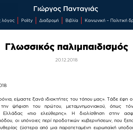
ς λόγος
Polity
Διαδρομή
Βιβλία
Κοινωνική – Πολιτική 
Γλωσσικός παλιμπαιδισμός
20.12.2018
018
χρόνια, είμαστε ξανά ιδιοκτήτες του τόπου μας». Τάδε έφη
την ψήφιση του πρώτου, μεταμνημονιακού, όπως τόνι
ς Ελλάδας «πιο ελεύθερης». Η διολίσθηση στην ασφ
όδου, οι υπόνοιες περί προδοτικών κυβερνήσεων, που ξεπ
υθερίας (ύστερα από μια παρατεταμένη ευρωπαϊκή υποδού