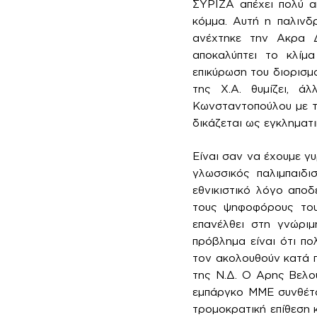
ΣΥΡΙΖΑ απέχει πολύ α
κόμμα. Αυτή η παλινδ
ανέχτηκε την Ακρα Δ
αποκαλύπτει το κλίμ
επικύρωση του διορισμ
της Χ.Α. θυμίζει, 
Κωνσταντοπούλου με τ
δικάζεται ως εγκληματ
Είναι σαν να έχουμε γυ
γλωσσικός παλιμπαιδι
εθνικιστικό λόγο αποδ
τους ψηφοφόρους του 
επανέλθει στη γνώριμ
πρόβλημα είναι ότι π
τον ακολουθούν κατά π
της Ν.Δ. Ο Αρης Βελο
εμπάργκο ΜΜΕ συνθέτο
τρομοκρατική επίθεση 