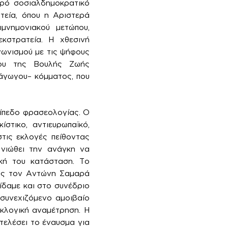
αρό σοσιαλδημοκρατικό
τεία, όπου η Αριστερά
μνημονιακού μετώπου,
κστρατεία. Η χθεσινή
γωνισμού με τις ψήφους
ρου της Βουλής Ζωής
άγωγου– κόμματος, που
πίπεδο φρασεολογίας. Ο
στικο, αντιευρωπαϊκό,
στις εκλογές πείθοντας
 νιώθει την ανάγκη να
ική του κατάσταση. Το
λής τον Αντώνη Σαμαρά
ίδαμε και στο συνέδριο
συνεχιζόμενο αμοιβαίο
κλογική αναμέτρηση. Η
τελέσει το έναυσμα για