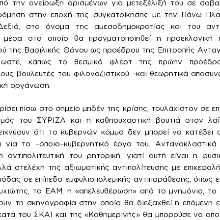
πό την ονείρωξη ορισμένων για μετεξέλιξή του σε σοβ
ρόμηση στην εποχή της συγκατοίκησης με την Πάνω Πλα
εξιά, στο όνομα της αμεσοδημοκρατίας και του αντι
α μέσα στο οποίο θα πραγματοποιηθεί η προεκλογική ε
ού της Βασιλικής Θάνου ως προέδρου της Επιτροπής Αντα
άλλωστε, κάπως το θεσμικό φλερτ της πρώην προέδ
ους βουλευτές του φιλοναζιστικού –και θεωρητικά αποσυν
ική οργάνωση.
ρίσει πίσω στο σημείο μηδέν της κρίσης, τουλάχιστον σε ε
σμός του ΣΥΡΙΖΑ και η καθησυχαστική βουτιά στον λαϊκί
εικνύουν ότι το κυβερνών κόμμα δεν μπορεί να κατέβει 
για το –όποιο–κυβερνητικό έργο του. Αντανακλαστικά
η αντιπολιτευτική του ρητορική, γιατί αυτή είναι η φυσ
ολλά στελέχη της αξιωματικής αντιπολίτευσης με επικεφα
όδας σε επίπεδο εμφυλιοπολεμικής αντιπαράθεσης, όπως ε
υχιώτης, το ΕΑΜ, η «απελευθέρωση» από το μνημόνιο, το 
υν τη σκηνογραφία στην οποία θα διεξαχθεί η επόμενη ε
κατά του ΣΚΑΪ και της «Καθημερινής» θα μπορούσε να απο