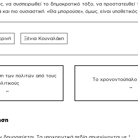
, να συσπειρωθεί το δημοκρατικό τόξο, να προστατευθεί το
ά και πιο ουσιαστική. «Θα μπορούσε», όμως, είναι υποθετικό
ερινή
Ξένια Κουναλάκη
ση των πολιτών από τους
Το χρονοντούπαλο 
ολιτικούς
→
←
ηση
ν δημοσιεύεται.
Τα υποχρεωτικά πεδία σημειώνονται με
*