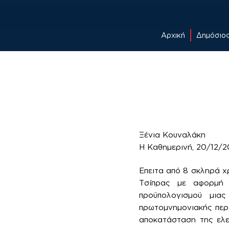
Αρχική
Δημόσιο
Skip
to
content
Ξένια Κουναλάκη
Η Καθημερινή, 20/12/2
​​Επειτα από 8 σκληρά 
Τσίπρας με αφορμή 
προϋπολογισμού μια
πρωτομνημονιακής περι
αποκατάσταση της ελε