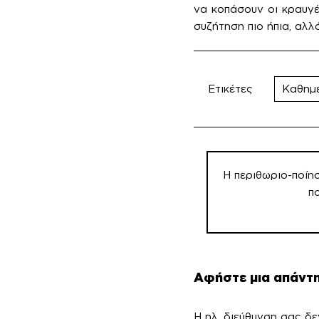
να κοπάσουν οι κραυγές
συζήτηση πιο ήπια, αλλ
Ετικέτες
Καθημ
Πλοήγηση
άρθρων
Η περιθωριο-ποίη
π
Αφήστε μια απάντ
Η ηλ. διεύθυνση σας δε