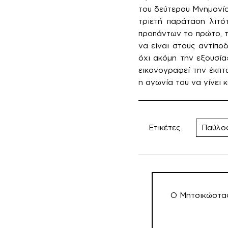
του δεύτερου Μνημονίο
τριετή παράταση λιτό
προπάντων το πρώτο, τ
να είναι στους αντίπο
όχι ακόμη την εξουσία
εικονογραφεί την έκπτ
η αγωνία του να γίνει 
Ετικέτες
Παύλο
Πλοήγηση
άρθρων
Ο Μητσικώστας 