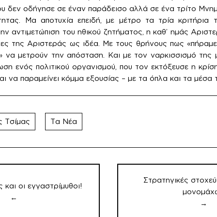
υ δεν οδήγησε σε έναν παράδεισο αλλά σε ένα τρίτο Μνημό
τητας. Μα αποτυχία επειδή, με μέτρο τα τρία κριτήρια τ
ην αντιμετώπιση του ηθικού ζητήματος, η καθ’ ημάς Αριστ
δες της Αριστεράς ως ιδέα. Με τους θρήνους πως «πήραμ
» να μετρούν την απόσταση. Και με τον ναρκισσισμό της
ωση ενός πολιτικού οργανισμού, που τον εκτόξευσε η κρίσ
και να παραμείνει κόμμα εξουσίας – με τα όπλα και τα μέσα
ς Τσίμας
Τα Νέα
Στρατηγικές στοχεύ
και οι εγγαστρίμυθοι!
μονομάχ
←
→