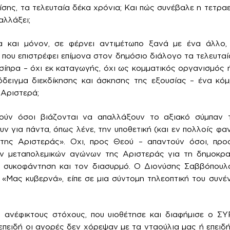
ρίσης, τα τελευταία δέκα χρόνια; Και πώς συνέβαλε η τετρ
αλλάξει;
 και μόνον, σε φέρνει αντιμέτωπο ξανά με ένα άλλο,
που επιστρέφει επίμονα στον δημόσιο διάλογο τα τελευταία
ίπρα – όχι εκ καταγωγής, όχι ως κομματικός οργανισμός 
όδειγμα διεκδίκησης και άσκησης της εξουσίας – ένα κόμ
 Αριστερά;
τούν όσοι βιάζονται να απαλλάξουν το αξιακό σύμπαν 
ν για πάντα, όπως λένε, την υποθετική (και εν πολλοίς φα
 της Αριστεράς». Οχι, προς Θεού – απαντούν όσοι, πρ
ν μεταπολεμικών αγώνων της Αριστεράς για τη δημοκρα
 συκοφάντηση και τον διασυρμό. Ο Διονύσης Σαββόπουλο
 «Μας κυβερνά», είπε σε μια σύντομη τηλεοπτική του συνέν
ς ανέφικτους στόχους, που υιοθέτησε και διαφήμισε ο ΣΥ
 επειδή οι αγορές δεν χόρεψαν με τα νταούλια μας ή επειδ