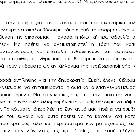
έχρι σήμερα ένα κλασικό κείμενο. Ο Μπερλινγκουέρ είχε 
 στην άποψη για την οικονομία και την οικονομική πολι
θέλουμε να ακολουθήσουμε κάποιο από τα εφαρμοσμένα μ
θυνση της οικονομίας. Η αγορά, η ιδιωτική πρωτοβουλία, οι
ατες». Μα πρέπει να αντιμετωπιστεί η τάση του καπ
ανταγωνισμού, να σπαταλά ανθρώπινους και φυσικούς
ι στο περιθώριο ανθρώπους που θα έπρεπε να μετέχουν τη
πράττουν επιδόματα ως αντάλλαγμα της περιθωριοποίησής τ
φορά αντίληψης για την δημοκρατία. Εμείς, έλεγε, θέλου
κλεισμούς, να ανταμείβονται η αξία και ο επαγγελματισμό
ωριοποιημένοι. Μα ήταν κυρίως η τρίτη – την οποία εκείνο
ίνη τη συνέντευξη αξιομνημόνευτη: «Εμείς θέλουμε να πάψο
ς. Τα κόμματα, όπως λέει το Σύνταγμά μας, πρέπει να συ
ης του έθνους. Και αυτό πρέπει να το κάνουν, όχι κα
του κράτους, όλο και περισσότερα κέντρα εξουσίας, α
εων, οργανώνοντας τις προσδοκίες του λαού, ελέγχ