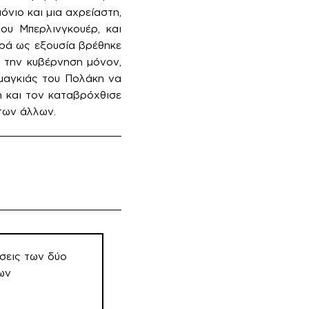
νιο και μια αχρείαστη,
ου Μπερλινγκουέρ, και
ερά ως εξουσία βρέθηκε
ε την κυβέρνηση μόνον,
 μαγκιάς του Πολάκη να
η και τον καταβρόχθισε
 των άλλων.
σεις των δύο
ων