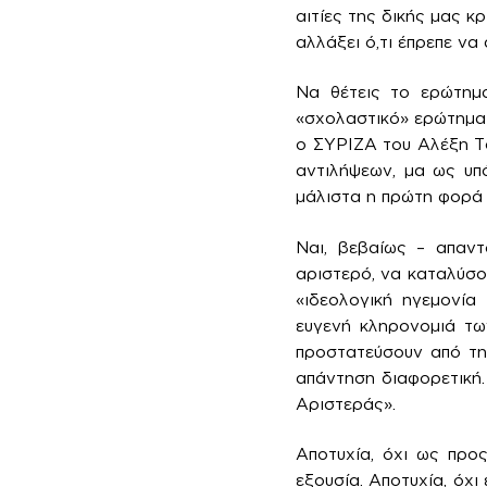
αιτίες της δικής μας κ
αλλάξει ό,τι έπρεπε να 
Να θέτεις το ερώτημα
«σχολαστικό» ερώτημα 
ο ΣΥΡΙΖΑ του Αλέξη Τσ
αντιλήψεων, μα ως υπ
μάλιστα η πρώτη φορά
Ναι, βεβαίως – απαν
αριστερό, να καταλύσου
«ιδεολογική ηγεμονία
ευγενή κληρονομιά τω
προστατεύσουν από τη
απάντηση διαφορετική.
Αριστεράς».
Αποτυχία, όχι ως προ
εξουσία. Αποτυχία, όχι