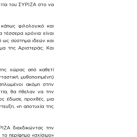
αετία του ΣΥΡΙΖΑ στο να
 κάπως φιλολογικό και
 τέσσερα χρόνια: είναι
ή ως σύστημα ιδεών και
μα της Αριστεράς; Και
της χώρας από καθετί
νταστική, μυθοποιημένη)
οσηλωμένοι ακόμη στην
τία, θα ήθελαν να την
ς έδωσε, προχθές, μια
τευξη, «η αποτυχία της
ΡΙΖΑ διεκδικώντας την
ή το περίφημο «σχίσιμο»