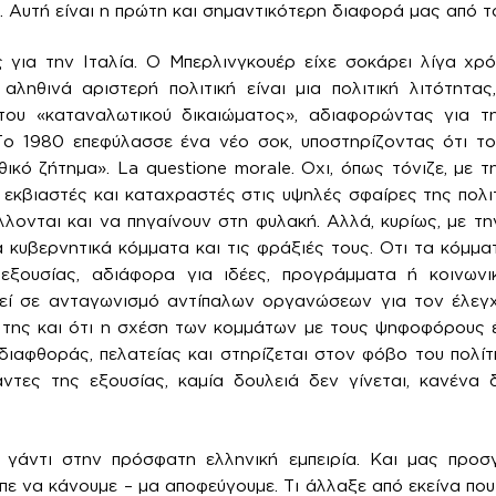
. Αυτή είναι η πρώτη και σημαντικότερη διαφορά μας από τ
 για την Ιταλία. Ο Μπερλινγκουέρ είχε σοκάρει λίγα χρό
αληθινά αριστερή πολιτική είναι μια πολιτική λιτότητας
του «καταναλωτικού δικαιώματος», αδιαφορώντας για τ
 Το 1980 επεφύλασσε ένα νέο σοκ, υποστηρίζοντας ότι τ
ικό ζήτημα». La questione morale. Οχι, όπως τόνιζε, με τ
 εκβιαστές και καταχραστές στις υψηλές σφαίρες της πολιτ
λλονται και να πηγαίνουν στη φυλακή. Αλλά, κυρίως, με τη
 κυβερνητικά κόμματα και τις φράξιές τους. Οτι τα κόμματ
ς εξουσίας, αδιάφορα για ιδέες, προγράμματα ή κοινων
απεί σε ανταγωνισμό αντίπαλων οργανώσεων για τον έλεγχ
της και ότι η σχέση των κομμάτων με τους ψηφοφόρους έχ
διαφθοράς, πελατείας και στηρίζεται στον φόβο του πολ
ντες της εξουσίας, καμία δουλειά δεν γίνεται, κανένα 
ι γάντι στην πρόσφατη ελληνική εμπειρία. Και μας προσγ
πε να κάνουμε – μα αποφεύγουμε. Τι άλλαξε από εκείνα που