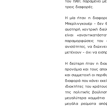
του 1981, παραμένει μ
τρεις διαφορές.
Η μία ήταν η διαφορά
Μπερλινγκουέρ – δεν 
αυστηρή, κεντρική διεύ
είναι «αναντικατάστ
παραμορφώσεις του 
ανισότητες, να διώχνε
μετέχουν – όχι να εισ
Η δεύτερη ήταν η δια
προνόμια και τους απο
και συμμετοχή οι περιθ
διαφορά που κάνει εκε
ιδιοκτήτες του κράτου
της πολιτικής βούλησ
μεγαλύτερα κομμάτια 
μεγάλα ρεύματα απόψ