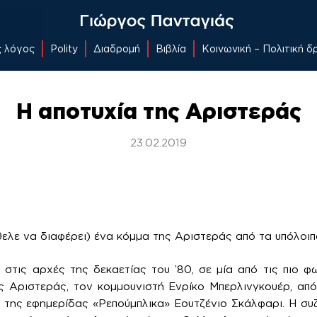
ς λόγος
Polity
Διαδρομή
Βιβλία
Κοινωνική – Πολιτική 
Η αποτυχία της Αριστεράς
23.02.2019
ήθελε να διαφέρει) ένα κόμμα της Αριστεράς από τα υπόλοι
 στις αρχές της δεκαετίας του ’80, σε μία από τις πιο φω
ς Αριστεράς, τον κομμουνιστή Ενρίκο Μπερλινγκουέρ, από
 της εφημερίδας «Ρεπούμπλικα» Εουτζένιο Σκάλφαρι. Η συζ