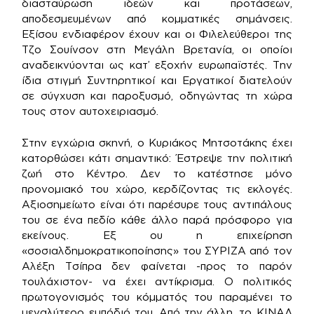
διασταύρωση ιδεών και προτάσεων,
αποδεσμευμένων από κομματικές σημάνσεις.
Εξίσου ενδιαφέρον έχουν και οι Φιλελεύθεροι της
Τζο Σουίνσον στη Μεγάλη Βρετανία, οι οποίοι
αναδεικνύονται ως κατ’ εξοχήν ευρωπαϊστές. Την
ίδια στιγμή Συντηρητικοί και Εργατικοί διατελούν
σε σύγχυση και παροξυσμό, οδηγώντας τη χώρα
τους στον αυτοχειριασμό.
Στην εγχώρια σκηνή, ο Κυριάκος Μητσοτάκης έχει
κατορθώσει κάτι σημαντικό: Έστρεψε την πολιτική
ζωή στο Κέντρο. Δεν το κατέστησε μόνο
προνομιακό του χώρο, κερδίζοντας τις εκλογές.
Αξιοσημείωτο είναι ότι παρέσυρε τους αντιπάλους
του σε ένα πεδίο κάθε άλλο παρά πρόσφορο για
εκείνους. Εξ ου η επιχείρηση
«σοσιαλδημοκρατικοποίησης» του ΣΥΡΙΖΑ από τον
Αλέξη Τσίπρα δεν φαίνεται -προς το παρόν
τουλάχιστον- να έχει αντίκρισμα. Ο πολιτικός
πρωτογονισμός του κόμματός του παραμένει το
μεγαλύτερο εμπόδιό του. Από την άλλη, το ΚΙΝΑΛ