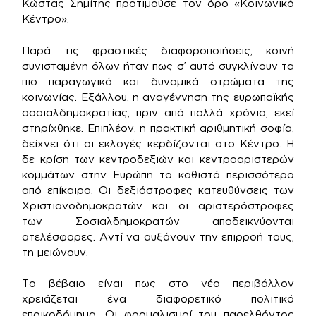
Κώστας Σημίτης προτιμούσε τον όρο «Κοινωνικό
Κέντρο».
Παρά τις φραστικές διαφοροποιήσεις, κοινή
συνισταμένη όλων ήταν πως σ’ αυτό συγκλίνουν τα
πιο παραγωγικά και δυναμικά στρώματα της
κοινωνίας. Εξάλλου, η αναγέννηση της ευρωπαϊκής
σοσιαλδημοκρατίας, πριν από πολλά χρόνια, εκεί
στηρίχθηκε. Επιπλέον, η πρακτική αριθμητική σοφία,
δείχνει ότι οι εκλογές κερδίζονται στο Κέντρο. Η
δε κρίση των κεντροδεξιών και κεντροαριστερών
κομμάτων στην Ευρώπη το καθιστά περισσότερο
από επίκαιρο. Οι δεξιόστροφες κατευθύνσεις των
Χριστιανοδημοκρατών και οι αριστερόστροφες
των Σοσιαλδημοκρατών αποδεικνύονται
ατελέσφορες. Αντί να αυξάνουν την επιρροή τους,
τη μειώνουν.
Το βέβαιο είναι πως στο νέο περιβάλλον
χρειάζεται ένα διαφορετικό πολιτικό
εποικοδόμημα. Οι φορμαλισμοί του παρελθόντος