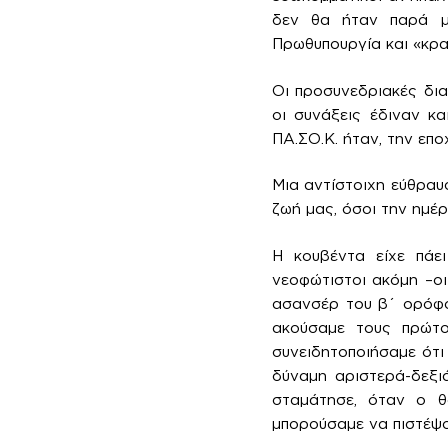
δεν θα ήταν παρά μι
Πρωθυπουργία και «κρα
Οι προσυνεδριακές διαδ
οι συνάξεις έδιναν κ
ΠΑ.ΣΟ.Κ. ήταν, την επο
Μια αντίστοιχη εύθραυσ
ζωή μας, όσοι την ημέ
Η κουβέντα είχε πάε
νεοφώτιστοι ακόμη –οι
ασανσέρ του β΄ ορόφου
ακούσαμε τους πρώτο
συνειδητοποιήσαμε ότι
δύναμη αριστερά-δεξι
σταμάτησε, όταν ο θ
μπορούσαμε να πιστέψο