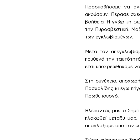
Προσπαθήσαμε να ανο
ακούσουν. Πέρασε σχεδ
βοήθεια. Η γνώριμη φ
την Πυροσβεστική. Μαζ
των εγκλωβισμένων.
Μετά τον απεγκλωβισμ
πουθενά την ταυτότητά
έτσι υποχρεωθήκαμε να
Στη συνέχεια, αποχωρ
Πασχαλίδης κι εγώ πήγ
Πρωθυπουργό.
Βλέποντάς μας ο Σημίτ
πλακωθεί μεταξύ μας.
απαλλάξαμε από τον κό
Τώρα, φέρνοντας ξανά 