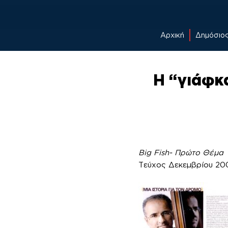
Αρχική
Δημόσιο
Skip
to
Η “γιάφκα
content
Big Fish- Πρώτο Θέμα
Τεύχος Δεκεμβρίου 20