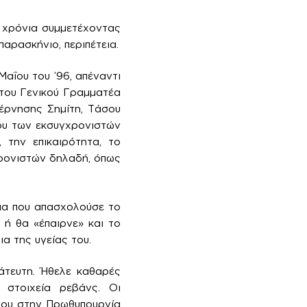
 χρόνια συμμετέχοντας
 παρασκήνιο, περιπέτεια.
αΐου του ’96, απέναντι
 του Γενικού Γραμματέα
έρνησης Σημίτη, Τάσου
ου των εκσυγχρονιστών
 την επικαιρότητα, το
χρονιστών δηλαδή, όπως
μα που απασχολούσε το
ή θα «έπαιρνε» και το
α της υγείας του.
άτευτη. Ήθελε καθαρές
 στοιχεία ρεβάνς. Οι
 του στην Πρωθυπουργία