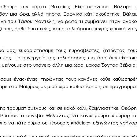
ίξουμε την πόρτα. Ματαίως. Είχε σφηνώσει. Βάλαμε 
όν μια ώρα, αλλά τίποτα. Ξαφνικά κάτι ακούστηκε. Βάλα
ωνή του Τάσου Μαντέλη, να ρωτά τι συμβαίνει, ήταν ανακ
ί της, ήρθε δυστυχώς, και η τηλεόραση, χωρίς φυσικά να 
ό μας, ευχαριστήσαμε τους πυροσβέστες, ζητώντας το
 μας. Το συνεργείο της τηλεόρασης, ωστόσο, δεν είχε σκ
 μείνουμε στο υπόγειο άλλη μια ώρα, μακαρίζοντας βέβαια 
ήσαμε ένας-ένας, τηρώντας τους κανόνες κάθε καθωσπρέπ
αμε στο Μαξίμου, με μισή ώρα καθυστέρηση, σε προγραμμα
ης τραυματισμένους και σε κακό χάλι, ξαφνιάστηκε. Θεώρησ
 Ρώτησε τι συνέβη. Θέλοντας να κάνω μαύρο χιούμορ το
πο να πάτε αύριο σε τέσσερις κηδείες», εξηγώντας γρήγορ
στο μυαλό μου αυτή την περιπέτεια, καταλήγω στο συμπέ