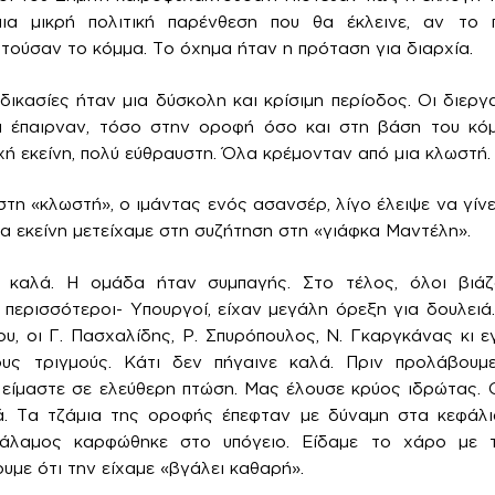
α μικρή πολιτική παρένθεση που θα έκλεινε, αν το 
τούσαν το κόμμα. Το όχημα ήταν η πρόταση για διαρχία.
ικασίες ήταν μια δύσκολη και κρίσιμη περίοδος. Οι διεργα
αι έπαιρναν, τόσο στην οροφή όσο και στη βάση του κό
χή εκείνη, πολύ εύθραυστη. Όλα κρέμονταν από μια κλωστή.
τη «κλωστή», ο ιμάντας ενός ασανσέρ, λίγο έλειψε να γίνε
ρα εκείνη μετείχαμε στη συζήτηση στη «γιάφκα Μαντέλη».
ι καλά. Η ομάδα ήταν συμπαγής. Στο τέλος, όλοι βιά
 περισσότεροι- Υπουργοί, είχαν μεγάλη όρεξη για δουλειά
, οι Γ. Πασχαλίδης, Ρ. Σπυρόπουλος, Ν. Γκαργκάνας κι ε
υς τριγμούς. Κάτι δεν πήγαινε καλά. Πριν προλάβουμε
 είμαστε σε ελεύθερη πτώση. Μας έλουσε κρύος ιδρώτας.
ά. Τα τζάμια της οροφής έπεφταν με δύναμη στα κεφάλι
άλαμος καρφώθηκε στο υπόγειο. Είδαμε το χάρο με 
υμε ότι την είχαμε «βγάλει καθαρή».