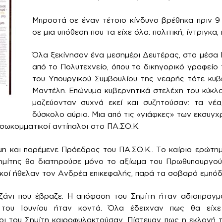
Μπροστά σε έναν τέτοιο κίνδυνο βρέθηκα πριν 9
σε μια υπόθεση που τα είχε όλα: πολιτική, ίντριγκα,
Όλα ξεκίνησαν ένα μεσημέρι Δευτέρας, στα μέσα Μ
από το Πολυτεχνείο, όπου το δικηγορικό γραφείο
του Υπουργικού Συμβουλίου της νεαρής τότε κυβ
Μαντέλη. Επώνυμα κυβερνητικά στελέχη του κύκλ
μαζεύονταν συχνά εκεί και συζητούσαν: τα νέα,
δύσκολο αύριο. Μια από τις «γιάφκες» των εκσυγ
εσωκομματικοί αντίπαλοι στο ΠΑ.ΣΟ.Κ.
η και παρέμενε Πρόεδρος του ΠΑ.ΣΟ.Κ.. Το καίριο ερώτη
ημίτης θα διατηρούσε μόνο το αξίωμα του Πρωθυπουργού 
ικοί ήθελαν τον Ανδρέα επικεφαλής, παρά τα σοβαρά εμπόδι
αζάνι που έβραζε. Η απόφαση του Σημίτη ήταν αδιαπραγμ
 του Ιουνίου ήταν κοντά. Όλα έδειχναν πως θα είχε
οι του Σημίτη καιροφυλακτούσαν. Πίστευαν πως η εκλογή