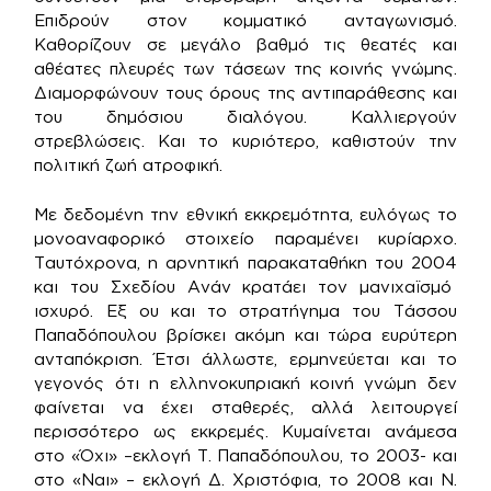
Επιδρούν στον κομματικό ανταγωνισμό.
Καθορίζουν σε μεγάλο βαθμό τις θεατές και
αθέατες πλευρές των τάσεων της κοινής γνώμης.
Διαμορφώνουν τους όρους της αντιπαράθεσης και
του δημόσιου διαλόγου. Καλλιεργούν
στρεβλώσεις. Και το κυριότερο, καθιστούν την
πολιτική ζωή ατροφική.
Με δεδομένη την εθνική εκκρεμότητα, ευλόγως το
μονοαναφορικό στοιχείο παραμένει κυρίαρχο.
Ταυτόχρονα, η αρνητική παρακαταθήκη του 2004
και του Σχεδίου Ανάν κρατάει τον μανιχαϊσμό
ισχυρό. Εξ ου και το στρατήγημα του Τάσσου
Παπαδόπουλου βρίσκει ακόμη και τώρα ευρύτερη
ανταπόκριση. Έτσι άλλωστε, ερμηνεύεται και το
γεγονός ότι η ελληνοκυπριακή κοινή γνώμη δεν
φαίνεται να έχει σταθερές, αλλά λειτουργεί
περισσότερο ως εκκρεμές. Κυμαίνεται ανάμεσα
στο «Όχι» –εκλογή Τ. Παπαδόπουλου, το 2003- και
στο «Ναι» – εκλογή Δ. Χριστόφια, το 2008 και Ν.