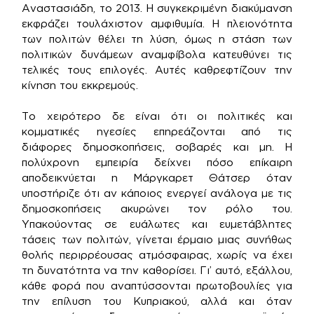
Αναστασιάδη, το 2013. Η συγκεκριμένη διακύμανση
εκφράζει τουλάχιστον αμφιθυμία. Η πλειονότητα
των πολιτών θέλει τη λύση, όμως η στάση των
πολιτικών δυνάμεων αναμφίβολα κατευθύνει τις
τελικές τους επιλογές. Αυτές καθρεφτίζουν την
κίνηση του εκκρεμούς.
Το χειρότερο δε είναι ότι οι πολιτικές και
κομματικές ηγεσίες επηρεάζονται από τις
διάφορες δημοσκοπήσεις, σοβαρές και μη. Η
πολύχρονη εμπειρία δείχνει πόσο επίκαιρη
αποδεικνύεται η Μάργκαρετ Θάτσερ όταν
υποστήριζε ότι αν κάποιος ενεργεί ανάλογα με τις
δημοσκοπήσεις ακυρώνει τον ρόλο του.
Υπακούοντας σε ευάλωτες και ευμετάβλητες
τάσεις των πολιτών, γίνεται έρμαιο μιας συνήθως
θολής περιρρέουσας ατμόσφαιρας, χωρίς να έχει
τη δυνατότητα να την καθορίσει. Γι’ αυτό, εξάλλου,
κάθε φορά που αναπτύσσονται πρωτοβουλίες για
την επίλυση του Κυπριακού, αλλά και όταν