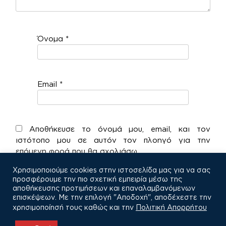
Όνομα
*
Email
*
Αποθήκευσε το όνομά μου, email, και τον
ιστότοπο μου σε αυτόν τον πλοηγό για την
επόμενη φορά που θα σχολιάσω.
Χρησιμοποιούμε cookies στην ιστοσελίδα μας για να σας
προσφέρουμε την πιο σχετική εμπειρία μέσω της
αποθήκευσης προτιμήσεων και επαναλαμβανόμενων
επισκέψεων. Με την επιλογή "Αποδοχή", αποδέχεστε την
χρησιμοποίησή τους καθώς και την
Πολιτική Απορρήτου
COPYRIGHT © 2021