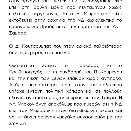
στην αρχηγία του ΠΑΣΟΚ. Ο Στ. Θεοδωράκης είχε
μπει στη Βουλή μόλις προ πενταμήνου χωρίς
πολιτικές περγαμηνές. Κι ο Β. Μεϊμαράκης είχε
εκτοξευτεί στην αρχηγία της ΝΔ κυριολεκτικά το
προηγούμενο βράδυ μετά την παραίτηση του Αντ.
Σαμαρά.
Ο Δ. Κουτσούμπας που ήταν οριακά παλαιότερος
δεν πήρε μέρος στο παιχνίδι.
Ουσιαστικά λοιπόν ο Πρόεδρος κι ο
Πρωθυπουργός με τη συνδρομή του Π. Καμμένου
και την πίεση των ξένων έπαιξαν χωρίς αντίπαλο.
Ακόμη περισσότερο που στην αντιπολίτευση
υπήρχε έντονη πολιτική κόπωση και σε πολλούς
πλανιόταν η ιδέα μιας εκεχειρίας με τον Τσίπρα. Η
Ντ. Μπακογιάννη αποκάλυψε προ ημερών ότι η ΝΔ
υπό τον Μεϊμαράκη ήταν διατεθειμένη ακόμη και
να μετάσχει σε έναν «μεγάλο συνασπισμό» με τον
ΣΥΡΙΖΑ.