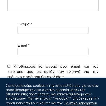
Όνομα
*
Email
*
Αποθήκευσε το όνομά μου, email, και τον
ιστότοπο μου σε αυτόν τον πλοηγό για την
επόμενη φορά που θα σχολιάσω.
Χρησιμοποιούμε cookies στην ιστοσελίδα μας για να σας
προσφέρουμε την πιο σχετική εμπειρία μέσω της
αποθήκευσης προτιμήσεων και επαναλαμβανόμενων
επισκέψεων. Με την επιλογή "Αποδοχή", αποδέχεστε την
χρησιμοποίησή τους καθώς και την
Πολιτική Απορρήτου