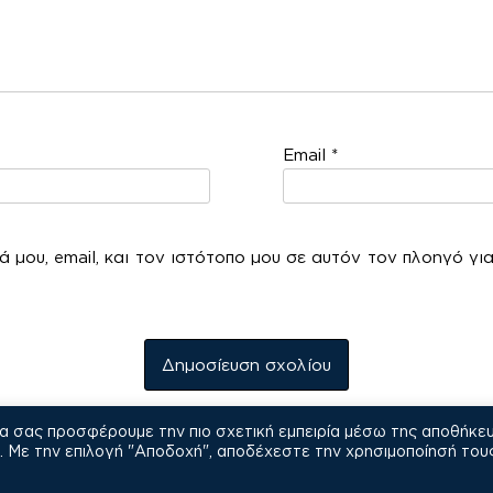
Email
*
 μου, email, και τον ιστότοπο μου σε αυτόν τον πλοηγό γι
να σας προσφέρουμε την πιο σχετική εμπειρία μέσω της αποθήκε
COPYRIGHT © 2021
Με την επιλογή "Αποδοχή", αποδέχεστε την χρησιμοποίησή του
Πολιτική Απορρήτου