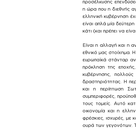
προσέλκυσης επενδύσεω
η ώρα που η διεθνής α
ελληνική κυβέρνηση έχ
είναι απλά μία δεύτερη
κάτι (και πρέπει να είν
Είναι η αλλαγή και η α
εθνικό μας στοίχημα. Η
ευρωπαϊκά στάνταρ αντ
πρόκληση της εποχής,
κυβέρνησης, πολλούς
δραστηριότητας. Η περ
και η περίπτωση Σω
συμπεριφορές, προϋποθ
τους τομείς. Αυτό κα
οικονομία και η ελλη
φρέσκιες, ισχυρές, με 
ουρά των γεγονότων. 