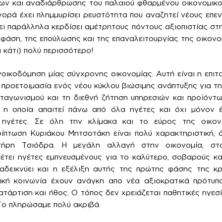
ν και αναδιάρθρωσης του παλαιού φθαρμένου οικονομικού 
γορά έχει πλημμυρίσει ρευστότητα που αναζητεί νέους επεν
ει παράλληλα κερδίσει αμέτρητους πόντους αξιοπιστίας στη
 φάση, της επούλωσης και της επαναλειτουργίας της οικονο
αι κάτι) πολύ περισσότερο!
νοικοδόμηση μίας σύγχρονης οικονομίας. Αυτή είναι η επιτ
 προετοιμασία ενός νέου κύκλου βιώσιμης ανάπτυξης για τη
αγωνισμού και τη διεθνή ζήτηση υπηρεσιών και προϊόντω
 η οποία απαιτεί πάνω από όλα ηγέτες και όχι μόνον
 ηγέτες. Σε όλη την κλίμακα και το εύρος της οικονο
ίπτωση Κυριάκου Μητσοτάκη είναι πολύ χαρακτηριστική, 
τήρη Τσιόδρα. Η μεγάλη αλλαγή στην οικονομία, στα
έτει ηγέτες εμπνευσμένους για το καλύτερο, σοβαρούς κ
ταδεικνύει και η εξέλιξη αυτής της πρώτης φάσης της κρ
νική κοινωνία έχουν ανάγκη απο νέα αξιοκρατικά πρότυπ
κατάρτιση και ήθος. Ο τόπος δεν χρειάζεται παθητικές ηγε
Το πληρώσαμε πολύ ακριβά.