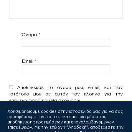
Όνομα
*
Email
*
Αποθήκευσε το όνομά μου, email, και τον
ιστότοπο μου σε αυτόν τον πλοηγό για την
επόμενη φορά που θα σχολιάσω.
Χρησιμοποιούμε cookies στην ιστοσελίδα μας για να σας
προσφέρουμε την πιο σχετική εμπειρία μέσω της
αποθήκευσης προτιμήσεων και επαναλαμβανόμενων
επισκέψεων. Με την επιλογή "Αποδοχή", αποδέχεστε την